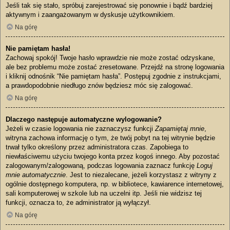
Jeśli tak się stało, spróbuj zarejestrować się ponownie i bądź bardziej
aktywnym i zaangażowanym w dyskusje użytkownikiem.
Na górę
Nie pamiętam hasła!
Zachowaj spokój! Twoje hasło wprawdzie nie może zostać odzyskane,
ale bez problemu może zostać zresetowane. Przejdź na stronę logowania
i kliknij odnośnik “Nie pamiętam hasła”. Postępuj zgodnie z instrukcjami,
a prawdopodobnie niedługo znów będziesz móc się zalogować.
Na górę
Dlaczego następuje automatyczne wylogowanie?
Jeżeli w czasie logowania nie zaznaczysz funkcji
Zapamiętaj mnie
,
witryna zachowa informację o tym, że twój pobyt na tej witrynie będzie
trwał tylko określony przez administratora czas. Zapobiega to
niewłaściwemu użyciu twojego konta przez kogoś innego. Aby pozostać
zalogowanym/zalogowaną, podczas logowania zaznacz funkcję
Loguj
mnie automatycznie
. Jest to niezalecane, jeżeli korzystasz z witryny z
ogólnie dostępnego komputera, np. w bibliotece, kawiarence internetowej,
sali komputerowej w szkole lub na uczelni itp. Jeśli nie widzisz tej
funkcji, oznacza to, że administrator ją wyłączył.
Na górę