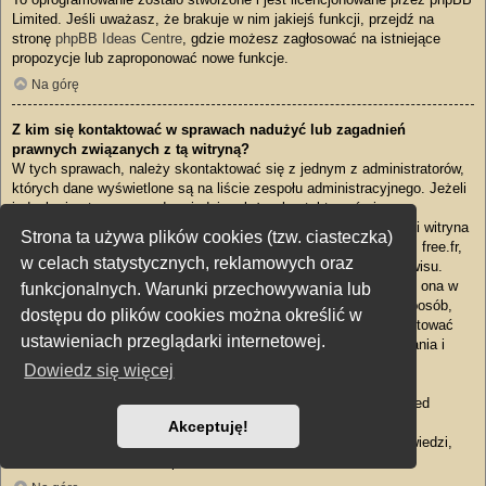
Limited. Jeśli uważasz, że brakuje w nim jakiejś funkcji, przejdź na
stronę
phpBB Ideas Centre
, gdzie możesz zagłosować na istniejące
propozycje lub zaproponować nowe funkcje.
Na górę
Z kim się kontaktować w sprawach nadużyć lub zagadnień
prawnych związanych z tą witryną?
W tych sprawach, należy skontaktować się z jednym z administratorów,
których dane wyświetlone są na liście zespołu administracyjnego. Jeżeli
jednak nie otrzymasz odpowiedzi, należy skontaktować się z
właścicielem domeny – wykonaj sprawdzenie
kto to jest
lub, jeśli witryna
Strona ta używa plików cookies (tzw. ciasteczka)
jest uruchomiona na jednym z darmowych serwisów, np. Yahoo!, free.fr,
w celach statystycznych, reklamowych oraz
f2s.com, itp., z kierownictwem lub wydziałem nadużyć tego serwisu.
Absolutnie
nie należy
do kompetencji phpBB Limited i nie może ona w
funkcjonalnych. Warunki przechowywania lub
żaden sposób być obarczana odpowiedzialnością za to w jaki sposób,
dostępu do plików cookies można określić w
gdzie lub przez kogo ta witryna jest używana. Proszę nie kontaktować
ustawieniach przeglądarki internetowej.
się z phpBB Limited w sprawach zagadnień prawnych (wstrzymania i
zaniechania, odpowiedzialności, szkalujących komentarzy itp.)
Dowiedz się więcej
bezpośrednio nie związanych
z witryną phpBB.com lub
oprogramowaniem phpBB samym w sobie. Jeśli do phpBB Limited
zostanie wysłana wiadomość dotycząca
innych podmiotów
Akceptuję!
używających tego oprogramowania, nie należy oczekiwać odpowiedzi,
lub zostanie udzielona odpowiedź lakoniczna.