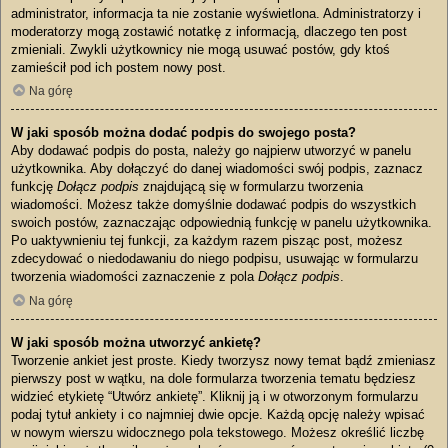
administrator, informacja ta nie zostanie wyświetlona. Administratorzy i
moderatorzy mogą zostawić notatkę z informacją, dlaczego ten post
zmieniali. Zwykli użytkownicy nie mogą usuwać postów, gdy ktoś
zamieścił pod ich postem nowy post.
Na górę
W jaki sposób można dodać podpis do swojego posta?
Aby dodawać podpis do posta, należy go najpierw utworzyć w panelu
użytkownika. Aby dołączyć do danej wiadomości swój podpis, zaznacz
funkcję
Dołącz podpis
znajdującą się w formularzu tworzenia
wiadomości. Możesz także domyślnie dodawać podpis do wszystkich
swoich postów, zaznaczając odpowiednią funkcję w panelu użytkownika.
Po uaktywnieniu tej funkcji, za każdym razem pisząc post, możesz
zdecydować o niedodawaniu do niego podpisu, usuwając w formularzu
tworzenia wiadomości zaznaczenie z pola
Dołącz podpis
.
Na górę
W jaki sposób można utworzyć ankietę?
Tworzenie ankiet jest proste. Kiedy tworzysz nowy temat bądź zmieniasz
pierwszy post w wątku, na dole formularza tworzenia tematu będziesz
widzieć etykietę “Utwórz ankietę”. Kliknij ją i w otworzonym formularzu
podaj tytuł ankiety i co najmniej dwie opcje. Każdą opcję należy wpisać
w nowym wierszu widocznego pola tekstowego. Możesz określić liczbę