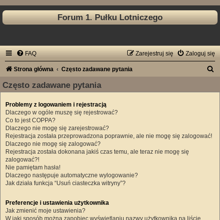
Forum 1. Pułku Lotniczego
FAQ
Zarejestruj się
Zaloguj się
S
Strona główna
Często zadawane pytania
z
Często zadawane pytania
u
Problemy z logowaniem i rejestracją
k
Dlaczego w ogóle muszę się rejestrować?
a
Co to jest COPPA?
Dlaczego nie mogę się zarejestrować?
j
Rejestracja została przeprowadzona poprawnie, ale nie mogę się zalogować!
Dlaczego nie mogę się zalogować?
Rejestracja została dokonana jakiś czas temu, ale teraz nie mogę się
zalogować?!
Nie pamiętam hasła!
Dlaczego następuje automatyczne wylogowanie?
Jak działa funkcja “Usuń ciasteczka witryny”?
Preferencje i ustawienia użytkownika
Jak zmienić moje ustawienia?
W jaki sposób można zapobiec wyświetlaniu nazwy użytkownika na liście