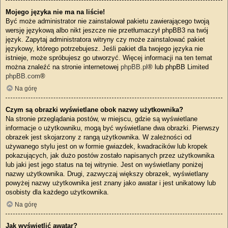
Mojego języka nie ma na liście!
Być może administrator nie zainstalował pakietu zawierającego twoją
wersję językową albo nikt jeszcze nie przetłumaczył phpBB3 na twój
język. Zapytaj administratora witryny czy może zainstalować pakiet
językowy, którego potrzebujesz. Jeśli pakiet dla twojego języka nie
istnieje, może spróbujesz go utworzyć. Więcej informacji na ten temat
można znaleźć na stronie internetowej
phpBB.pl
® lub phpBB Limited
phpBB.com
®
Na górę
Czym są obrazki wyświetlane obok nazwy użytkownika?
Na stronie przeglądania postów, w miejscu, gdzie są wyświetlane
informacje o użytkowniku, mogą być wyświetlane dwa obrazki. Pierwszy
obrazek jest skojarzony z rangą użytkownika. W zależności od
używanego stylu jest on w formie gwiazdek, kwadracików lub kropek
pokazujących, jak dużo postów zostało napisanych przez użytkownika
lub jaki jest jego status na tej witrynie. Jest on wyświetlany poniżej
nazwy użytkownika. Drugi, zazwyczaj większy obrazek, wyświetlany
powyżej nazwy użytkownika jest znany jako awatar i jest unikatowy lub
osobisty dla każdego użytkownika.
Na górę
Jak wyświetlić awatar?