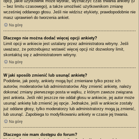
opcji, jakie użytkownik może wybrać, wyznaczyć czas trwania ankiety (0
– bez limitu czasowego), a także umożliwić użytkownikom zmianę
wcześniej oddanego głosu. Jeśli nie widzisz etykiety, prawdopodobnie nie
masz uprawnień do tworzenia ankiet.
Na górę
Dlaczego nie można dodać więcej opcji ankiety?
Limit opcji w ankiecie jest ustalany przez administratora witryny. Jeśli
uważasz, że potrzebujesz wstawić więcej opcji niż dozwolony limit,
skontaktuj się z administratorem witryny.
Na górę
W jaki sposób zmienić lub usunąć ankietę?
Podobnie, jak posty, ankiety mogą być zmieniane tylko przez ich
autorów, moderatorów lub administratorów. Aby zmienić ankietę, należy
dokonać zmiany pierwszego posta w wątku, z którym zawsze związana
jest ankieta. Jeśli nikt jeszcze nie oddał głosu w ankiecie, jej autor może
usunąć ankietę lub zmienić jej opcje. Jednakże, jeśli w ankiecie zostały
już oddane głosy, tylko moderatorzy lub administratorzy mogą ją zmienić,
lub usunąć. Zapobiega to modyfikowaniu ankiety w czasie jej trwania.
Na górę
Dlaczego nie mam dostępu do forum?