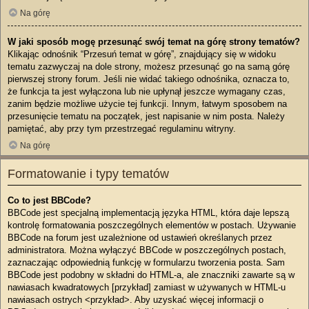
Na górę
W jaki sposób mogę przesunąć swój temat na górę strony tematów?
Klikając odnośnik “Przesuń temat w górę”, znajdujący się w widoku
tematu zazwyczaj na dole strony, możesz przesunąć go na samą górę
pierwszej strony forum. Jeśli nie widać takiego odnośnika, oznacza to,
że funkcja ta jest wyłączona lub nie upłynął jeszcze wymagany czas,
zanim będzie możliwe użycie tej funkcji. Innym, łatwym sposobem na
przesunięcie tematu na początek, jest napisanie w nim posta. Należy
pamiętać, aby przy tym przestrzegać regulaminu witryny.
Na górę
Formatowanie i typy tematów
Co to jest BBCode?
BBCode jest specjalną implementacją języka HTML, która daje lepszą
kontrolę formatowania poszczególnych elementów w postach. Używanie
BBCode na forum jest uzależnione od ustawień określanych przez
administratora. Można wyłączyć BBCode w poszczególnych postach,
zaznaczając odpowiednią funkcję w formularzu tworzenia posta. Sam
BBCode jest podobny w składni do HTML-a, ale znaczniki zawarte są w
nawiasach kwadratowych [przykład] zamiast w używanych w HTML-u
nawiasach ostrych <przykład>. Aby uzyskać więcej informacji o