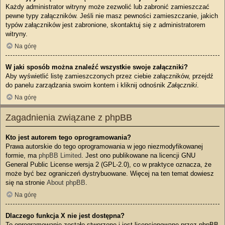
Każdy administrator witryny może zezwolić lub zabronić zamieszczać
pewne typy załączników. Jeśli nie masz pewności zamieszczanie, jakich
typów załączników jest zabronione, skontaktuj się z administratorem
witryny.
Na górę
W jaki sposób można znaleźć wszystkie swoje załączniki?
Aby wyświetlić listę zamieszczonych przez ciebie załączników, przejdź
do panelu zarządzania swoim kontem i kliknij odnośnik
Załączniki
.
Na górę
Zagadnienia związane z phpBB
Kto jest autorem tego oprogramowania?
Prawa autorskie do tego oprogramowania w jego niezmodyfikowanej
formie, ma
phpBB Limited
. Jest ono publikowane na licencji GNU
General Public License wersja 2 (GPL-2.0), co w praktyce oznacza, że
może być bez ograniczeń dystrybuowane. Więcej na ten temat dowiesz
się na stronie
About phpBB
.
Na górę
Dlaczego funkcja X nie jest dostępna?
To oprogramowanie zostało stworzone i jest licencjonowane przez phpBB