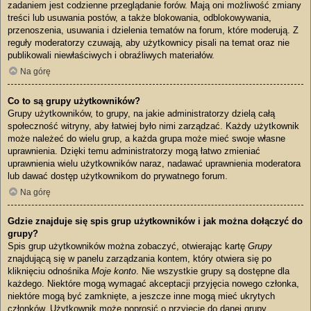
zadaniem jest codzienne przeglądanie forów. Mają oni możliwość zmiany
treści lub usuwania postów, a także blokowania, odblokowywania,
przenoszenia, usuwania i dzielenia tematów na forum, które moderują. Z
reguły moderatorzy czuwają, aby użytkownicy pisali na temat oraz nie
publikowali niewłaściwych i obraźliwych materiałów.
Na górę
Co to są grupy użytkowników?
Grupy użytkowników, to grupy, na jakie administratorzy dzielą całą
społeczność witryny, aby łatwiej było nimi zarządzać. Każdy użytkownik
może należeć do wielu grup, a każda grupa może mieć swoje własne
uprawnienia. Dzięki temu administratorzy mogą łatwo zmieniać
uprawnienia wielu użytkowników naraz, nadawać uprawnienia moderatora
lub dawać dostęp użytkownikom do prywatnego forum.
Na górę
Gdzie znajduje się spis grup użytkowników i jak można dołączyć do
grupy?
Spis grup użytkowników można zobaczyć, otwierając kartę
Grupy
znajdującą się w panelu zarządzania kontem, który otwiera się po
kliknięciu odnośnika
Moje konto
. Nie wszystkie grupy są dostępne dla
każdego. Niektóre mogą wymagać akceptacji przyjęcia nowego członka,
niektóre mogą być zamknięte, a jeszcze inne mogą mieć ukrytych
członków. Użytkownik może poprosić o przyjęcie do danej grupy,