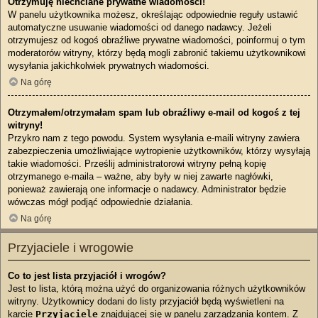
Otrzymuję niechciane prywatne wiadomości!
W panelu użytkownika możesz, określając odpowiednie reguły ustawić
automatyczne usuwanie wiadomości od danego nadawcy. Jeżeli
otrzymujesz od kogoś obraźliwe prywatne wiadomości, poinformuj o tym
moderatorów witryny, którzy będą mogli zabronić takiemu użytkownikowi
wysyłania jakichkolwiek prywatnych wiadomości.
Na górę
Otrzymałem/otrzymałam spam lub obraźliwy e-mail od kogoś z tej
witryny!
Przykro nam z tego powodu. System wysyłania e-maili witryny zawiera
zabezpieczenia umożliwiające wytropienie użytkowników, którzy wysyłają
takie wiadomości. Prześlij administratorowi witryny pełną kopię
otrzymanego e-maila – ważne, aby były w niej zawarte nagłówki,
ponieważ zawierają one informacje o nadawcy. Administrator będzie
wówczas mógł podjąć odpowiednie działania.
Na górę
Przyjaciele i wrogowie
Co to jest lista przyjaciół i wrogów?
Jest to lista, którą można użyć do organizowania różnych użytkowników
witryny. Użytkownicy dodani do listy przyjaciół będą wyświetleni na
karcie
Przyjaciele
znajdującej się w panelu zarządzania kontem. Z