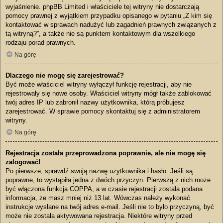
wyjaśnienie. phpBB Limited i właściciele tej witryny nie dostarczają
pomocy prawnej z wyjątkiem przypadku opisanego w pytaniu „Z kim się
kontaktować w sprawach nadużyć lub zagadnień prawnych związanych z
tą witryną?”, a także nie są punktem kontaktowym dla wszelkiego
rodzaju porad prawnych.
Na górę
Dlaczego nie mogę się zarejestrować?
Być może właściciel witryny wyłączył funkcję rejestracji, aby nie
rejestrowały się nowe osoby. Właściciel witryny mógł także zablokować
twój adres IP lub zabronił nazwy użytkownika, którą próbujesz
zarejestrować. W sprawie pomocy skontaktuj się z administratorem
witryny.
Na górę
Rejestracja została przeprowadzona poprawnie, ale nie mogę się
zalogować!
Po pierwsze, sprawdź swoją nazwę użytkownika i hasło. Jeśli są
poprawne, to wystąpiła jedna z dwóch przyczyn. Pierwszą z nich może
być włączona funkcja COPPA, a w czasie rejestracji została podana
informacja, że masz mniej niż 13 lat. Wówczas należy wykonać
instrukcje wysłane na twój adres e-mail. Jeśli nie to było przyczyną, być
może nie została aktywowana rejestracja. Niektóre witryny przed