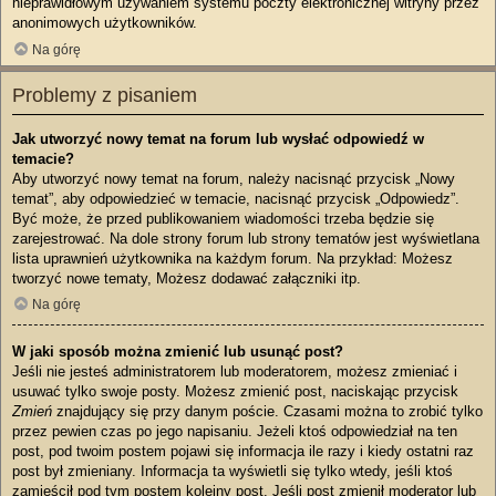
nieprawidłowym używaniem systemu poczty elektronicznej witryny przez
anonimowych użytkowników.
Na górę
Problemy z pisaniem
Jak utworzyć nowy temat na forum lub wysłać odpowiedź w
temacie?
Aby utworzyć nowy temat na forum, należy nacisnąć przycisk „Nowy
temat”, aby odpowiedzieć w temacie, nacisnąć przycisk „Odpowiedz”.
Być może, że przed publikowaniem wiadomości trzeba będzie się
zarejestrować. Na dole strony forum lub strony tematów jest wyświetlana
lista uprawnień użytkownika na każdym forum. Na przykład: Możesz
tworzyć nowe tematy, Możesz dodawać załączniki itp.
Na górę
W jaki sposób można zmienić lub usunąć post?
Jeśli nie jesteś administratorem lub moderatorem, możesz zmieniać i
usuwać tylko swoje posty. Możesz zmienić post, naciskając przycisk
Zmień
znajdujący się przy danym poście. Czasami można to zrobić tylko
przez pewien czas po jego napisaniu. Jeżeli ktoś odpowiedział na ten
post, pod twoim postem pojawi się informacja ile razy i kiedy ostatni raz
post był zmieniany. Informacja ta wyświetli się tylko wtedy, jeśli ktoś
zamieścił pod tym postem kolejny post. Jeśli post zmienił moderator lub