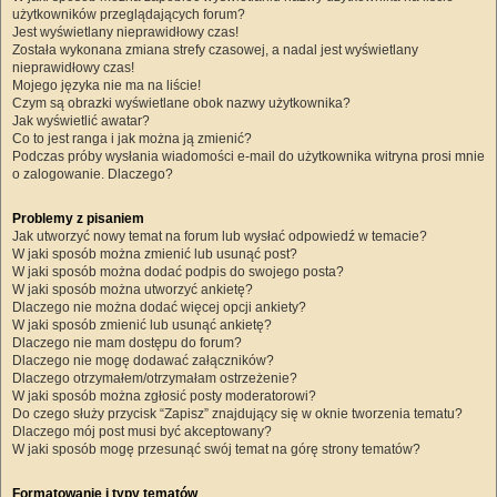
użytkowników przeglądających forum?
Jest wyświetlany nieprawidłowy czas!
Została wykonana zmiana strefy czasowej, a nadal jest wyświetlany
nieprawidłowy czas!
Mojego języka nie ma na liście!
Czym są obrazki wyświetlane obok nazwy użytkownika?
Jak wyświetlić awatar?
Co to jest ranga i jak można ją zmienić?
Podczas próby wysłania wiadomości e-mail do użytkownika witryna prosi mnie
o zalogowanie. Dlaczego?
Problemy z pisaniem
Jak utworzyć nowy temat na forum lub wysłać odpowiedź w temacie?
W jaki sposób można zmienić lub usunąć post?
W jaki sposób można dodać podpis do swojego posta?
W jaki sposób można utworzyć ankietę?
Dlaczego nie można dodać więcej opcji ankiety?
W jaki sposób zmienić lub usunąć ankietę?
Dlaczego nie mam dostępu do forum?
Dlaczego nie mogę dodawać załączników?
Dlaczego otrzymałem/otrzymałam ostrzeżenie?
W jaki sposób można zgłosić posty moderatorowi?
Do czego służy przycisk “Zapisz” znajdujący się w oknie tworzenia tematu?
Dlaczego mój post musi być akceptowany?
W jaki sposób mogę przesunąć swój temat na górę strony tematów?
Formatowanie i typy tematów