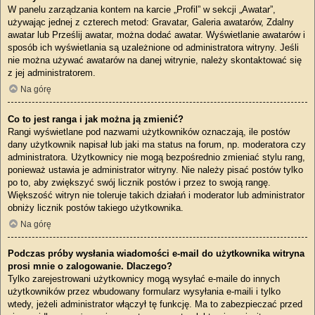
W panelu zarządzania kontem na karcie „Profil” w sekcji „Awatar”,
używając jednej z czterech metod: Gravatar, Galeria awatarów, Zdalny
awatar lub Prześlij awatar, można dodać awatar. Wyświetlanie awatarów i
sposób ich wyświetlania są uzależnione od administratora witryny. Jeśli
nie można używać awatarów na danej witrynie, należy skontaktować się
z jej administratorem.
Na górę
Co to jest ranga i jak można ją zmienić?
Rangi wyświetlane pod nazwami użytkowników oznaczają, ile postów
dany użytkownik napisał lub jaki ma status na forum, np. moderatora czy
administratora. Użytkownicy nie mogą bezpośrednio zmieniać stylu rang,
ponieważ ustawia je administrator witryny. Nie należy pisać postów tylko
po to, aby zwiększyć swój licznik postów i przez to swoją rangę.
Większość witryn nie toleruje takich działań i moderator lub administrator
obniży licznik postów takiego użytkownika.
Na górę
Podczas próby wysłania wiadomości e-mail do użytkownika witryna
prosi mnie o zalogowanie. Dlaczego?
Tylko zarejestrowani użytkownicy mogą wysyłać e-maile do innych
użytkowników przez wbudowany formularz wysyłania e-maili i tylko
wtedy, jeżeli administrator włączył tę funkcję. Ma to zabezpieczać przed