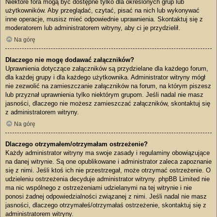
Niektóre fora mogą być dostępne tylko dla określonych grup lub
użytkowników. Aby przeglądać, czytać, pisać na nich lub wykonywać
inne operacje, musisz mieć odpowiednie uprawnienia. Skontaktuj się z
moderatorem lub administratorem witryny, aby ci je przydzielił.
Na górę
Dlaczego nie mogę dodawać załączników?
Uprawnienia dotyczące załączników są przydzielane dla każdego forum,
dla każdej grupy i dla każdego użytkownika. Administrator witryny mógł
nie zezwolić na zamieszczanie załączników na forum, na którym piszesz
lub przyznał uprawnienia tylko niektórym grupom. Jeśli nadal nie masz
jasności, dlaczego nie możesz zamieszczać załączników, skontaktuj się
z administratorem witryny.
Na górę
Dlaczego otrzymałem/otrzymałam ostrzeżenie?
Każdy administrator witryny ma swoje zasady i regulaminy obowiązujące
na danej witrynie. Są one opublikowane i administrator zaleca zapoznanie
się z nimi. Jeśli ktoś ich nie przestrzegał, może otrzymać ostrzeżenie. O
udzieleniu ostrzeżenia decyduje administrator witryny. phpBB Limited nie
ma nic wspólnego z ostrzeżeniami udzielanymi na tej witrynie i nie
ponosi żadnej odpowiedzialności związanej z nimi. Jeśli nadal nie masz
jasności, dlaczego otrzymałeś/otrzymałaś ostrzeżenie, skontaktuj się z
administratorem witryny.