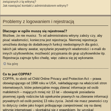
związanych z tą witryną?
Jak nawiązać kontakt z administratorem witryny?
Problemy z logowaniem i rejestracją
Dlaczego w ogóle muszę się rejestrować?
Możliwe, że nie musisz. To od administratora witryny zależy czy, aby
pisać wiadomości, konieczna jest rejestracja. Niemniej rejestracja
umożliwia dostęp do dodatkowych funkcji niedostępnych dla gości,
takich jak własny awatar, wysyłanie prywatnych wiadomości i e-maili do
innych użytkowników, możliwość przypisania do grup użytkowników itp.
Rejestracja zajmuje tylko chwilę, więc zaleca się jej wykonanie.
Na górę
Co to jest COPPA?
COPPA, to skrót od Child Online Privacy and Protection Act – prawa
obowiązującego od 1998 roku w USA, nakładającego na właścicieli stron
internetowych, które potencjalnie mogą zbierać informacje od osób
małoletnich – mających mniej niż 13 lat – obowiązek posiadania
pisemnej zgody rodziców lub opiekunów prawnych na zbieranie informacji
prywatnych od osób poniżej 13 roku życia. Jeżeli nie masz pewności czy
to dotyczy ciebie jako kogoś próbującego zarejestrować się na danej
witrynie internetowej – skontaktuj się z prawnikiem, by uzyskać