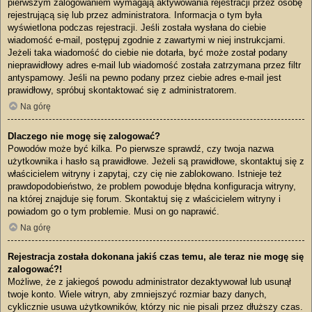
pierwszym zalogowaniem wymagają aktywowania rejestracji przez osobę
rejestrującą się lub przez administratora. Informacja o tym była
wyświetlona podczas rejestracji. Jeśli została wysłana do ciebie
wiadomość e-mail, postępuj zgodnie z zawartymi w niej instrukcjami.
Jeżeli taka wiadomość do ciebie nie dotarła, być może został podany
nieprawidłowy adres e-mail lub wiadomość została zatrzymana przez filtr
antyspamowy. Jeśli na pewno podany przez ciebie adres e-mail jest
prawidłowy, spróbuj skontaktować się z administratorem.
Na górę
Dlaczego nie mogę się zalogować?
Powodów może być kilka. Po pierwsze sprawdź, czy twoja nazwa
użytkownika i hasło są prawidłowe. Jeżeli są prawidłowe, skontaktuj się z
właścicielem witryny i zapytaj, czy cię nie zablokowano. Istnieje też
prawdopodobieństwo, że problem powoduje błędna konfiguracja witryny,
na której znajduje się forum. Skontaktuj się z właścicielem witryny i
powiadom go o tym problemie. Musi on go naprawić.
Na górę
Rejestracja została dokonana jakiś czas temu, ale teraz nie mogę się
zalogować?!
Możliwe, że z jakiegoś powodu administrator dezaktywował lub usunął
twoje konto. Wiele witryn, aby zmniejszyć rozmiar bazy danych,
cyklicznie usuwa użytkowników, którzy nic nie pisali przez dłuższy czas.