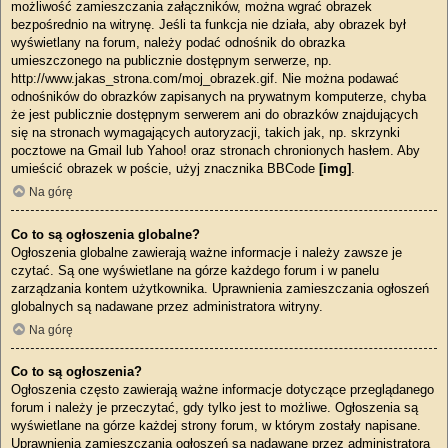
możliwość zamieszczania załączników, można wgrać obrazek
bezpośrednio na witrynę. Jeśli ta funkcja nie działa, aby obrazek był
wyświetlany na forum, należy podać odnośnik do obrazka
umieszczonego na publicznie dostępnym serwerze, np.
http://www.jakas_strona.com/moj_obrazek.gif. Nie można podawać
odnośników do obrazków zapisanych na prywatnym komputerze, chyba
że jest publicznie dostępnym serwerem ani do obrazków znajdujących
się na stronach wymagających autoryzacji, takich jak, np. skrzynki
pocztowe na Gmail lub Yahoo! oraz stronach chronionych hasłem. Aby
umieścić obrazek w poście, użyj znacznika BBCode
[img]
.
Na górę
Co to są ogłoszenia globalne?
Ogłoszenia globalne zawierają ważne informacje i należy zawsze je
czytać. Są one wyświetlane na górze każdego forum i w panelu
zarządzania kontem użytkownika. Uprawnienia zamieszczania ogłoszeń
globalnych są nadawane przez administratora witryny.
Na górę
Co to są ogłoszenia?
Ogłoszenia często zawierają ważne informacje dotyczące przeglądanego
forum i należy je przeczytać, gdy tylko jest to możliwe. Ogłoszenia są
wyświetlane na górze każdej strony forum, w którym zostały napisane.
Uprawnienia zamieszczania ogłoszeń są nadawane przez administratora