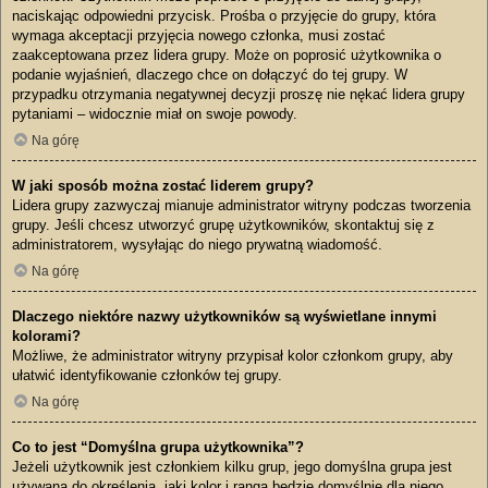
naciskając odpowiedni przycisk. Prośba o przyjęcie do grupy, która
wymaga akceptacji przyjęcia nowego członka, musi zostać
zaakceptowana przez lidera grupy. Może on poprosić użytkownika o
podanie wyjaśnień, dlaczego chce on dołączyć do tej grupy. W
przypadku otrzymania negatywnej decyzji proszę nie nękać lidera grupy
pytaniami – widocznie miał on swoje powody.
Na górę
W jaki sposób można zostać liderem grupy?
Lidera grupy zazwyczaj mianuje administrator witryny podczas tworzenia
grupy. Jeśli chcesz utworzyć grupę użytkowników, skontaktuj się z
administratorem, wysyłając do niego prywatną wiadomość.
Na górę
Dlaczego niektóre nazwy użytkowników są wyświetlane innymi
kolorami?
Możliwe, że administrator witryny przypisał kolor członkom grupy, aby
ułatwić identyfikowanie członków tej grupy.
Na górę
Co to jest “Domyślna grupa użytkownika”?
Jeżeli użytkownik jest członkiem kilku grup, jego domyślna grupa jest
używana do określenia, jaki kolor i ranga będzie domyślnie dla niego