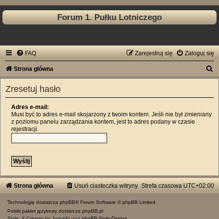
Forum 1. Pułku Lotniczego
FAQ
Zarejestruj się
Zaloguj się
S
Strona główna
z
Zresetuj hasło
u
k
Adres e-mail:
Musi być to adres e-mail skojarzony z twoim kontem. Jeśli nie był zmieniany
a
z poziomu panelu zarządzania kontem, jest to adres podany w czasie
rejestracji.
j
Strona główna
Usuń ciasteczka witryny
Strefa czasowa
UTC+02:00
Technologię dostarcza
phpBB
® Forum Software © phpBB Limited
Polski pakiet językowy dostarcza
phpBB.pl
Style: X-Creamy by Joyce&Luna
phpBB-Style-Design