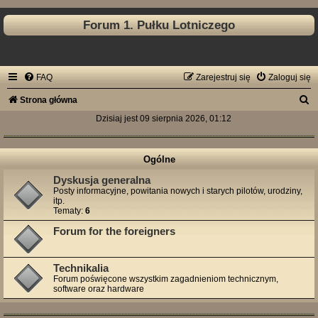
Forum 1. Pułku Lotniczego
FAQ
Zarejestruj się
Zaloguj się
S
Strona główna
z
Dzisiaj jest 09 sierpnia 2026, 01:12
u
k
Ogólne
a
Dyskusja generalna
Posty informacyjne, powitania nowych i starych pilotów, urodziny,
j
itp.
Tematy:
6
Forum for the foreigners
Technikalia
Forum poświęcone wszystkim zagadnieniom technicznym,
software oraz hardware