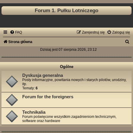
Forum 1. Pułku Lotniczego
FAQ
Zarejestruj się
Zaloguj się
S
Strona główna
z
Dzisiaj jest 07 sierpnia 2026, 23:12
u
k
Ogólne
a
Dyskusja generalna
Posty informacyjne, powitania nowych i starych pilotów, urodziny,
j
itp.
Tematy:
6
Forum for the foreigners
Technikalia
Forum poświęcone wszystkim zagadnieniom technicznym,
software oraz hardware