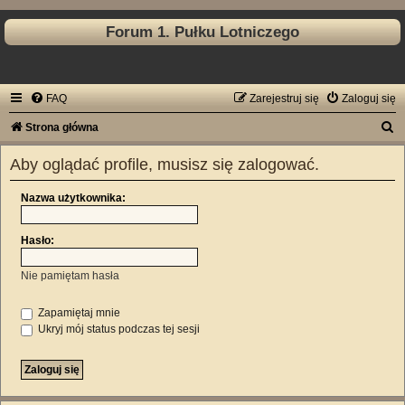
Forum 1. Pułku Lotniczego
FAQ
Zarejestruj się
Zaloguj się
S
Strona główna
z
Aby oglądać profile, musisz się zalogować.
u
k
Nazwa użytkownika:
a
Hasło:
j
Nie pamiętam hasła
Zapamiętaj mnie
Ukryj mój status podczas tej sesji