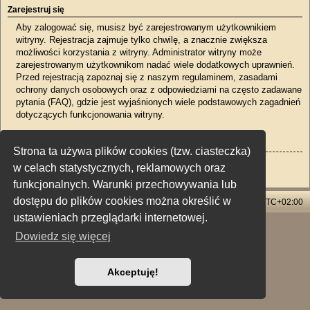
Zarejestruj się
Aby zalogować się, musisz być zarejestrowanym użytkownikiem
witryny. Rejestracja zajmuje tylko chwilę, a znacznie zwiększa
możliwości korzystania z witryny. Administrator witryny może
zarejestrowanym użytkownikom nadać wiele dodatkowych uprawnień.
Przed rejestracją zapoznaj się z naszym regulaminem, zasadami
ochrony danych osobowych oraz z odpowiedziami na często zadawane
pytania (FAQ), gdzie jest wyjaśnionych wiele podstawowych zagadnień
dotyczących funkcjonowania witryny.
Regulamin
|
Zasady ochrony danych osobowych
Strona ta używa plików cookies (tzw. ciasteczka)
Zarejestruj się
w celach statystycznych, reklamowych oraz
funkcjonalnych. Warunki przechowywania lub
dostępu do plików cookies można określić w
Strona główna
Usuń ciasteczka witryny
Strefa czasowa
UTC+02:00
ustawieniach przeglądarki internetowej.
Technologię dostarcza
phpBB
® Forum Software © phpBB Limited
Dowiedz się więcej
Polski pakiet językowy dostarcza
phpBB.pl
Style: X-Creamy by Joyce&Luna
phpBB-Style-Design
Zasady ochrony danych osobowych
|
Regulamin
Akceptuję!