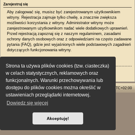
Zarejestruj się
Aby zalogować się, musisz być zarejestrowanym użytkownikiem
witryny. Rejestracja zajmuje tylko chwilę, a znacznie zwiększa
możliwości korzystania z witryny. Administrator witryny może
zarejestrowanym użytkownikom nadać wiele dodatkowych uprawnień.
Przed rejestracją zapoznaj się z naszym regulaminem, zasadami
ochrony danych osobowych oraz z odpowiedziami na często zadawane
pytania (FAQ), gdzie jest wyjaśnionych wiele podstawowych zagadnień
dotyczących funkcjonowania witryny.
Regulamin
|
Zasady ochrony danych osobowych
Strona ta używa plików cookies (tzw. ciasteczka)
Zarejestruj się
w celach statystycznych, reklamowych oraz
funkcjonalnych. Warunki przechowywania lub
dostępu do plików cookies można określić w
Strona główna
Usuń ciasteczka witryny
Strefa czasowa
UTC+02:00
ustawieniach przeglądarki internetowej.
Technologię dostarcza
phpBB
® Forum Software © phpBB Limited
Dowiedz się więcej
Polski pakiet językowy dostarcza
phpBB.pl
Style: X-Creamy by Joyce&Luna
phpBB-Style-Design
Zasady ochrony danych osobowych
|
Regulamin
Akceptuję!