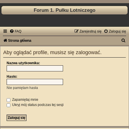
Forum 1. Pułku Lotniczego
FAQ
Zarejestruj się
Zaloguj się
S
Strona główna
z
Aby oglądać profile, musisz się zalogować.
u
k
Nazwa użytkownika:
a
Hasło:
j
Nie pamiętam hasła
Zapamiętaj mnie
Ukryj mój status podczas tej sesji