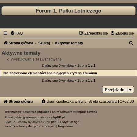
Forum 1. Pułku Lotniczego
FAQ
Zarejestruj się
Zaloguj się
S
Strona główna
Szukaj
Aktywne tematy
z
Aktywne tematy
u
Wyszukiwanie zaawansowane
Znaleziono 0 wyników • Strona
1
z
1
k
Nie znaleziono elementów spełniających kryteria szukania.
a
Znaleziono 0 wyników • Strona
1
z
1
j
Przejdź do
Strona główna
Usuń ciasteczka witryny
Strefa czasowa
UTC+02:00
Technologię dostarcza
phpBB
® Forum Software © phpBB Limited
Polski pakiet językowy dostarcza
phpBB.pl
Style: X-Creamy by Joyce&Luna
phpBB-Style-Design
Zasady ochrony danych osobowych
|
Regulamin