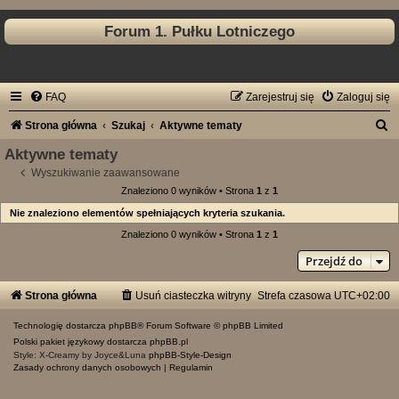
Forum 1. Pułku Lotniczego
FAQ
Zarejestruj się
Zaloguj się
S
Strona główna
Szukaj
Aktywne tematy
z
Aktywne tematy
u
Wyszukiwanie zaawansowane
Znaleziono 0 wyników • Strona
1
z
1
k
Nie znaleziono elementów spełniających kryteria szukania.
a
Znaleziono 0 wyników • Strona
1
z
1
j
Przejdź do
Strona główna
Usuń ciasteczka witryny
Strefa czasowa
UTC+02:00
Technologię dostarcza
phpBB
® Forum Software © phpBB Limited
Polski pakiet językowy dostarcza
phpBB.pl
Style: X-Creamy by Joyce&Luna
phpBB-Style-Design
Zasady ochrony danych osobowych
|
Regulamin