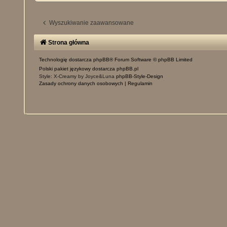
Wyszukiwanie zaawansowane
Strona główna
Technologię dostarcza
phpBB
® Forum Software © phpBB Limited
Polski pakiet językowy dostarcza
phpBB.pl
Style: X-Creamy by Joyce&Luna
phpBB-Style-Design
Zasady ochrony danych osobowych
|
Regulamin