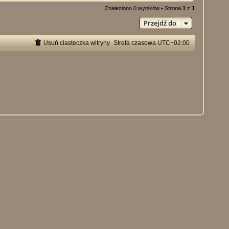
Znaleziono 0 wyników • Strona
1
z
1
Przejdź do
Usuń ciasteczka witryny
Strefa czasowa
UTC+02:00