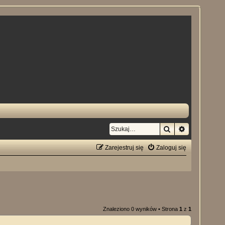
Szukaj
Wyszukiwan
Zarejestruj się
Zaloguj się
Znaleziono 0 wyników • Strona
1
z
1