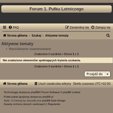
Forum 1. Pułku Lotniczego
FAQ
Zarejestruj się
Zaloguj się
S
Strona główna
Szukaj
Aktywne tematy
z
Aktywne tematy
u
Wyszukiwanie zaawansowane
Znaleziono 0 wyników • Strona
1
z
1
k
Nie znaleziono elementów spełniających kryteria szukania.
a
Znaleziono 0 wyników • Strona
1
z
1
j
Przejdź do
Strona główna
Usuń ciasteczka witryny
Strefa czasowa
UTC+02:00
Technologię dostarcza
phpBB
® Forum Software © phpBB Limited
Polski pakiet językowy dostarcza
phpBB.pl
Style: X-Creamy by Joyce&Luna
phpBB-Style-Design
Zasady ochrony danych osobowych
|
Regulamin