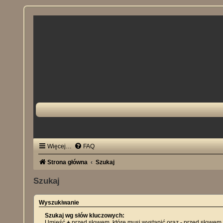
Więcej…
FAQ
Strona główna
Szukaj
Szukaj
Wyszukiwanie
Szukaj wg słów kluczowych:
Umieść
+
przed słowem, które musi wystąpić oraz
-
przed słowem,