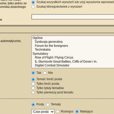
Szukaj wszystkich wyrażeń lub użyj wyrażenia wprowa
ów, tylko jedno ze
Szukaj któregokolwiek z wyrażeń
miennika dowolnego
w.
 automatycznie,
Tak
Nie
Temat i treść posta
Tylko treść posta
Tylko tytuły tematów
Tylko pierwszy post tematu
Posty
Tematy
Rosnąco
Malejąco