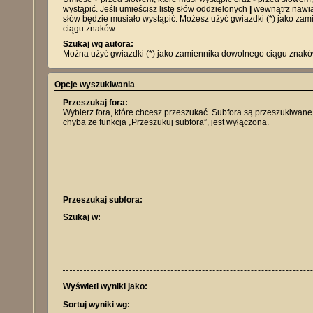
wystąpić. Jeśli umieścisz listę słów oddzielonych
|
wewnątrz nawias
słów będzie musiało wystąpić. Możesz użyć gwiazdki (*) jako za
ciągu znaków.
Szukaj wg autora:
Można użyć gwiazdki (*) jako zamiennika dowolnego ciągu znakó
Opcje wyszukiwania
Przeszukaj fora:
Wybierz fora, które chcesz przeszukać. Subfora są przeszukiwane
chyba że funkcja „Przeszukuj subfora”, jest wyłączona.
Przeszukaj subfora:
Szukaj w:
Wyświetl wyniki jako:
Sortuj wyniki wg: