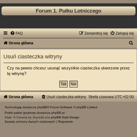
Forum 1. Pułku Lotniczego
FAQ
Zarejestruj się
Zaloguj się
S
Strona główna
z
Usuń ciasteczka witryny
u
k
Czy na pewno chcesz usunąć wszystkie ciasteczka utworzone przez
tę witrynę?
a
j
Strona główna
Usuń ciasteczka witryny
Strefa czasowa
UTC+02:00
Technologię dostarcza
phpBB
® Forum Software © phpBB Limited
Polski pakiet językowy dostarcza
phpBB.pl
Style: X-Creamy by Joyce&Luna
phpBB-Style-Design
Zasady ochrony danych osobowych
|
Regulamin