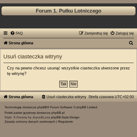
Forum 1. Pułku Lotniczego
FAQ
Zarejestruj się
Zaloguj się
S
Strona główna
z
Usuń ciasteczka witryny
u
k
Czy na pewno chcesz usunąć wszystkie ciasteczka utworzone przez
tę witrynę?
a
j
Strona główna
Usuń ciasteczka witryny
Strefa czasowa
UTC+02:00
Technologię dostarcza
phpBB
® Forum Software © phpBB Limited
Polski pakiet językowy dostarcza
phpBB.pl
Style: X-Creamy by Joyce&Luna
phpBB-Style-Design
Zasady ochrony danych osobowych
|
Regulamin