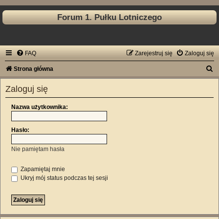
Forum 1. Pułku Lotniczego
FAQ
Zarejestruj się
Zaloguj się
S
Strona główna
z
Zaloguj się
u
k
Nazwa użytkownika:
a
Hasło:
j
Nie pamiętam hasła
Zapamiętaj mnie
Ukryj mój status podczas tej sesji