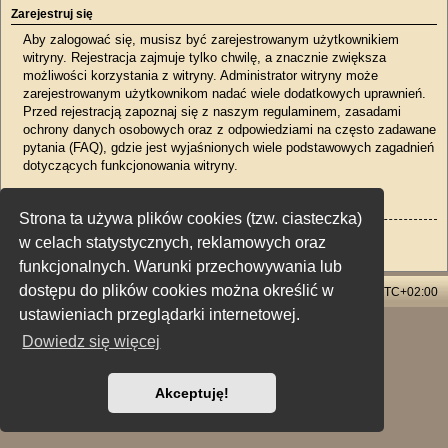
Zarejestruj się
Aby zalogować się, musisz być zarejestrowanym użytkownikiem
witryny. Rejestracja zajmuje tylko chwilę, a znacznie zwiększa
możliwości korzystania z witryny. Administrator witryny może
zarejestrowanym użytkownikom nadać wiele dodatkowych uprawnień.
Przed rejestracją zapoznaj się z naszym regulaminem, zasadami
ochrony danych osobowych oraz z odpowiedziami na często zadawane
pytania (FAQ), gdzie jest wyjaśnionych wiele podstawowych zagadnień
dotyczących funkcjonowania witryny.
Regulamin
|
Zasady ochrony danych osobowych
Strona ta używa plików cookies (tzw. ciasteczka)
Zarejestruj się
w celach statystycznych, reklamowych oraz
funkcjonalnych. Warunki przechowywania lub
dostępu do plików cookies można określić w
Strona główna
Usuń ciasteczka witryny
Strefa czasowa
UTC+02:00
ustawieniach przeglądarki internetowej.
Technologię dostarcza
phpBB
® Forum Software © phpBB Limited
Dowiedz się więcej
Polski pakiet językowy dostarcza
phpBB.pl
Style: X-Creamy by Joyce&Luna
phpBB-Style-Design
Zasady ochrony danych osobowych
|
Regulamin
Akceptuję!