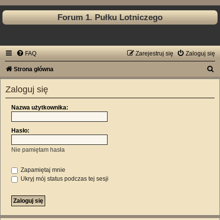
Forum 1. Pułku Lotniczego
FAQ
Zarejestruj się
Zaloguj się
S
Strona główna
z
Zaloguj się
u
k
Nazwa użytkownika:
a
Hasło:
j
Nie pamiętam hasła
Zapamiętaj mnie
Ukryj mój status podczas tej sesji