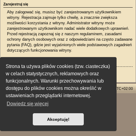
Zarejestruj się
Aby zalogować się, musisz być zarejestrowanym użytkownikiem
witryny. Rejestracja zajmuje tylko chwilę, a znacznie zwiększa
możliwości korzystania z witryny. Administrator witryny może
zarejestrowanym użytkownikom nadać wiele dodatkowych uprawnień.
Przed rejestracją zapoznaj się z naszym regulaminem, zasadami
ochrony danych osobowych oraz z odpowiedziami na często zadawane
pytania (FAQ), gdzie jest wyjaśnionych wiele podstawowych zagadnień
dotyczących funkcjonowania witryny.
Regulamin
|
Zasady ochrony danych osobowych
Strona ta używa plików cookies (tzw. ciasteczka)
Zarejestruj się
w celach statystycznych, reklamowych oraz
funkcjonalnych. Warunki przechowywania lub
dostępu do plików cookies można określić w
Strona główna
Usuń ciasteczka witryny
Strefa czasowa
UTC+02:00
ustawieniach przeglądarki internetowej.
Technologię dostarcza
phpBB
® Forum Software © phpBB Limited
Dowiedz się więcej
Polski pakiet językowy dostarcza
phpBB.pl
Style: X-Creamy by Joyce&Luna
phpBB-Style-Design
Zasady ochrony danych osobowych
|
Regulamin
Akceptuję!