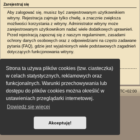
Zarejestruj się
Aby zalogować się, musisz być zarejestrowanym użytkownikiem
witryny. Rejestracja zajmuje tylko chwilę, a znacznie zwiększa
możliwości korzystania z witryny. Administrator witryny może
zarejestrowanym użytkownikom nadać wiele dodatkowych uprawnień.
Przed rejestracją zapoznaj się z naszym regulaminem, zasadami
ochrony danych osobowych oraz z odpowiedziami na często zadawane
pytania (FAQ), gdzie jest wyjaśnionych wiele podstawowych zagadnień
dotyczących funkcjonowania witryny.
Regulamin
|
Zasady ochrony danych osobowych
Strona ta używa plików cookies (tzw. ciasteczka)
Zarejestruj się
w celach statystycznych, reklamowych oraz
funkcjonalnych. Warunki przechowywania lub
dostępu do plików cookies można określić w
Strona główna
Usuń ciasteczka witryny
Strefa czasowa
UTC+02:00
ustawieniach przeglądarki internetowej.
Technologię dostarcza
phpBB
® Forum Software © phpBB Limited
Dowiedz się więcej
Polski pakiet językowy dostarcza
phpBB.pl
Style: X-Creamy by Joyce&Luna
phpBB-Style-Design
Zasady ochrony danych osobowych
|
Regulamin
Akceptuję!