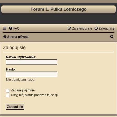
Forum 1. Pułku Lotniczego
FAQ
Zarejestruj się
Zaloguj się
S
Strona główna
z
Zaloguj się
u
k
Nazwa użytkownika:
a
Hasło:
j
Nie pamiętam hasła
Zapamiętaj mnie
Ukryj mój status podczas tej sesji