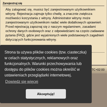
Zarejestruj się
Aby zalogować się, musisz być zarejestrowanym użytkownikiem
witryny. Rejestracja zajmuje tylko chwilę, a znacznie zwiększa
możliwości korzystania z witryny. Administrator witryny może
zarejestrowanym użytkownikom nadać wiele dodatkowych uprawnień.
Przed rejestracją zapoznaj się z naszym regulaminem, zasadami
ochrony danych osobowych oraz z odpowiedziami na często zadawane
pytania (FAQ), gdzie jest wyjaśnionych wiele podstawowych zagadnień
dotyczących funkcjonowania witryny.
Regulamin
|
Zasady ochrony danych osobowych
Strona ta używa plików cookies (tzw. ciasteczka)
Zarejestruj się
w celach statystycznych, reklamowych oraz
funkcjonalnych. Warunki przechowywania lub
dostępu do plików cookies można określić w
Strona główna
Usuń ciasteczka witryny
Strefa czasowa
UTC+02:00
ustawieniach przeglądarki internetowej.
Technologię dostarcza
phpBB
® Forum Software © phpBB Limited
Dowiedz się więcej
Polski pakiet językowy dostarcza
phpBB.pl
Style: X-Creamy by Joyce&Luna
phpBB-Style-Design
Zasady ochrony danych osobowych
|
Regulamin
Akceptuję!