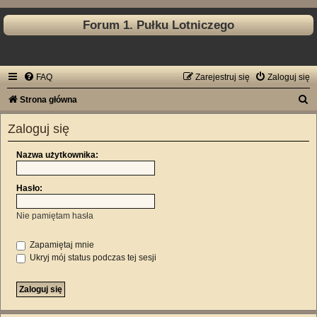
Forum 1. Pułku Lotniczego
FAQ
Zarejestruj się
Zaloguj się
S
Strona główna
z
Zaloguj się
u
k
Nazwa użytkownika:
a
Hasło:
j
Nie pamiętam hasła
Zapamiętaj mnie
Ukryj mój status podczas tej sesji