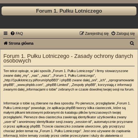
Forum 1. Pułku Lotniczego
FAQ
Zarejestruj się
Zaloguj się
S
Strona główna
z
Forum 1. Pułku Lotniczego - Zasady ochrony danych
u
osobowych
k
Ten tekst opisuje, w jaki sposób „Forum 1. Pułku Lotniczego” i firmy stowarzyszone
a
zwane dalej „my”, „nas”, „nasz”, „Forum 1. Pułku Lotniczego”,
„http://1pulklotniczy.pl/forum/phpBB3” i phpBB zwane dalej „oni”, „ich”, „oprogramowanie
j
phpBB”, „www.phpbb.com”, „phpBB Limited”, „Zespoły phpBB”, korzystają z informacji
zwanymi dalej „informacjami o tobie” zebranych w czasie dowolnej twojej sesji na forum.
Informacje o tobie są zbierane na dwa sposoby. Po pierwsze, przeglądanie „Forum 1.
Pułku Lotniczego” powoduje, że aplikacja phpBB tworzy kilka ciasteczek, które są
małymi plikami tekstowymi pobranymi do katalogu plików tymczasowych twojej
przeglądarki. Pierwsze dwa ciasteczka zawierają identyfikator użytkownika zwany
„user-id” i anonimowy identyfikator sesji zwany „session-id”, automatycznie przyznane
ci przez aplikację phpBB. Trzecie ciasteczko zostanie utworzone, gdy przejrzysz
chociaż jeden temat na „Forum 1. Pułku Lotniczego”. Jest ono używane do zapisania
informacji, które tematy zostały przez ciebie przeczytane i służy do ułatwienia ci