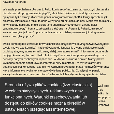
nawigacji na forum.
W czasie przeglądania „Forum 1. Pułku Lotniczego” możemy też utworzyć ciasteczka
niezależne od oprogramowania phpBB, ale ich ten dokument nie dotyczy – ma on
opisywać tylko strony stworzone przez oprogramowanie phpBB. Drugi sposób, w jaki
zbieramy informacje o tobie, to dane wysyłane przez ciebie do nas. Mogą być to między
innymi posty napisane przez ciebie jako anonimowy użytkownik zwane dalej
„anonimowe posty”, konta użytkownika założone na „Forum 1. Pułku Lotniczego”
zwane dalej „twoje konto” i posty napisane przez ciebie po rejestracji i zalogowaniu
zwane dalej „twoje posty”.
Twoje konto będzie zawierać przynajmniej unikalną identyfikacyjną nazwę zwaną dalej
„twoja nazwa użytkownika”, hasło używane do logowania zwane dalej „twoje hasło” i
osobisty aktywny adres e-mail zwany dalej „twój adres e-mail”. Informacje podane dla
twojego konta na „Forum 1. Pułku Lotniczego” są chronione przez prawa dotyczące
ochrony danych osobowych w państwie, w którym stoi nasz serwer. Mamy prawo
wymagać podania dodatkowych informacji przy rejestracji, i to my ustalamy czy
podanie ich jest konieczne, czy nie. W każdym przypadku, masz możliwość wybrania,
które informacje o twoim koncie są wyświetlane publicznie. Co więcej, w panelu
zarządzania kontem masz możliwość włączenia lub wyłączenia wysyłania do ciebie
automatycznie generowanych przez oprogramowanie phpBB e-maili.
Strona ta używa plików cookies (tzw. ciasteczka)
Twoje hasło jest zaszyfrowane, więc jest bezpieczne, niemniej nie należy używać tego
samego hasła na różnych witrynach internetowych. Hasło to umożliwia dostęp do
w celach statystycznych, reklamowych oraz
twojego konta na „Forum 1. Pułku Lotniczego”, więc chroń je i w żadnym wypadku nie
funkcjonalnych. Warunki przechowywania lub
podawaj
nikomu
. Jeśli je zapomnisz, użyj funkcji „Nie pamiętam hasła”. Witryna poprosi
cię o podanie nazwy użytkownika i adresu e-mail. Po podaniu tych danych zostanie
dostępu do plików cookies można określić w
wygenerowane nowe hasło i przesłane na podany przez ciebie adres e-mail. Umożliwi
ustawieniach przeglądarki internetowej.
ono odzyskanie dostępu do twojego konta.