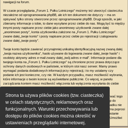
nawigacji na forum.
W czasie przeglądania „Forum 1. Pułku Lotniczego” możemy też utworzyć ciasteczka
niezależne od oprogramowania phpBB, ale ich ten dokument nie dotyczy – ma on
opisywać tylko strony stworzone przez oprogramowanie phpBB. Drugi sposób, w jaki
zbieramy informacje o tobie, to dane wysyłane przez ciebie do nas. Mogą być to między
innymi posty napisane przez ciebie jako anonimowy użytkownik zwane dalej
„anonimowe posty”, konta użytkownika założone na „Forum 1. Pułku Lotniczego”
zwane dalej „twoje konto” i posty napisane przez ciebie po rejestracji i zalogowaniu
zwane dalej „twoje posty”.
Twoje konto będzie zawierać przynajmniej unikalną identyfikacyjną nazwę zwaną dalej
„twoja nazwa użytkownika”, hasło używane do logowania zwane dalej „twoje hasło” i
osobisty aktywny adres e-mail zwany dalej „twój adres e-mail”. Informacje podane dla
twojego konta na „Forum 1. Pułku Lotniczego” są chronione przez prawa dotyczące
ochrony danych osobowych w państwie, w którym stoi nasz serwer. Mamy prawo
wymagać podania dodatkowych informacji przy rejestracji, i to my ustalamy czy
podanie ich jest konieczne, czy nie. W każdym przypadku, masz możliwość wybrania,
które informacje o twoim koncie są wyświetlane publicznie. Co więcej, w panelu
zarządzania kontem masz możliwość włączenia lub wyłączenia wysyłania do ciebie
automatycznie generowanych przez oprogramowanie phpBB e-maili.
Strona ta używa plików cookies (tzw. ciasteczka)
Twoje hasło jest zaszyfrowane, więc jest bezpieczne, niemniej nie należy używać tego
samego hasła na różnych witrynach internetowych. Hasło to umożliwia dostęp do
w celach statystycznych, reklamowych oraz
twojego konta na „Forum 1. Pułku Lotniczego”, więc chroń je i w żadnym wypadku nie
funkcjonalnych. Warunki przechowywania lub
podawaj
nikomu
. Jeśli je zapomnisz, użyj funkcji „Nie pamiętam hasła”. Witryna poprosi
cię o podanie nazwy użytkownika i adresu e-mail. Po podaniu tych danych zostanie
dostępu do plików cookies można określić w
wygenerowane nowe hasło i przesłane na podany przez ciebie adres e-mail. Umożliwi
ustawieniach przeglądarki internetowej.
ono odzyskanie dostępu do twojego konta.