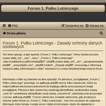
Forum 1. Pułku Lotniczego
FAQ
Zarejestruj się
Zaloguj się
S
Strona główna
z
Forum 1. Pułku Lotniczego - Zasady ochrony danych
u
osobowych
k
Ten tekst opisuje, w jaki sposób „Forum 1. Pułku Lotniczego” i firmy stowarzyszone
a
zwane dalej „my”, „nas”, „nasz”, „Forum 1. Pułku Lotniczego”,
„http://1pulklotniczy.pl/forum/phpBB3” i phpBB zwane dalej „oni”, „ich”, „oprogramowanie
j
phpBB”, „www.phpbb.com”, „phpBB Limited”, „Zespoły phpBB”, korzystają z informacji
zwanymi dalej „informacjami o tobie” zebranych w czasie dowolnej twojej sesji na forum.
Informacje o tobie są zbierane na dwa sposoby. Po pierwsze, przeglądanie „Forum 1.
Pułku Lotniczego” powoduje, że aplikacja phpBB tworzy kilka ciasteczek, które są
małymi plikami tekstowymi pobranymi do katalogu plików tymczasowych twojej
przeglądarki. Pierwsze dwa ciasteczka zawierają identyfikator użytkownika zwany
„user-id” i anonimowy identyfikator sesji zwany „session-id”, automatycznie przyznane
ci przez aplikację phpBB. Trzecie ciasteczko zostanie utworzone, gdy przejrzysz
chociaż jeden temat na „Forum 1. Pułku Lotniczego”. Jest ono używane do zapisania
informacji, które tematy zostały przez ciebie przeczytane i służy do ułatwienia ci