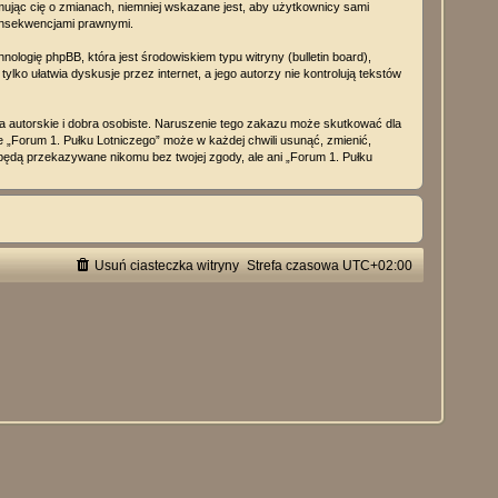
rmując cię o zmianach, niemniej wskazane jest, aby użytkownicy sami
konsekwencjami prawnymi.
ologię phpBB, która jest środowiskiem typu witryny (bulletin board),
lko ułatwia dyskusje przez internet, a jego autorzy nie kontrolują tekstów
 autorskie i dobra osobiste. Naruszenie tego zakazu może skutkować dla
 „Forum 1. Pułku Lotniczego” może w każdej chwili usunąć, zmienić,
będą przekazywane nikomu bez twojej zgody, ale ani „Forum 1. Pułku
Usuń ciasteczka witryny
Strefa czasowa
UTC+02:00