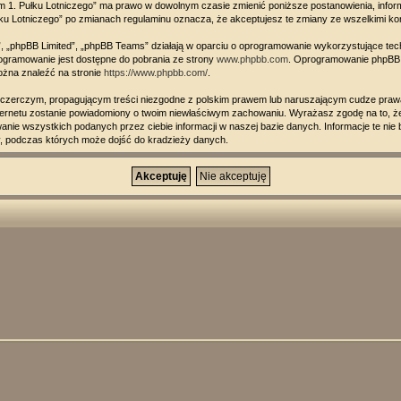
orum 1. Pułku Lotniczego” ma prawo w dowolnym czasie zmienić poniższe postanowienia, info
 Pułku Lotniczego” po zmianach regulaminu oznacza, że akceptujesz te zmiany ze wszelkimi 
, „phpBB Limited”, „phpBB Teams” działają w oparciu o oprogramowanie wykorzystujące techn
ogramowanie jest dostępne do pobrania ze strony
www.phpbb.com
. Oprogramowanie phpBB ty
ożna znaleźć na stronie
https://www.phpbb.com/
.
zczerczym, propagującym treści niezgodne z polskim prawem lub naruszającym cudze prawa
internetu zostanie powiadomiony o twoim niewłaściwym zachowaniu. Wyrażasz zgodę na to, że
nie wszystkich podanych przez ciebie informacji w naszej bazie danych. Informacje te nie 
ny, podczas których może dojść do kradzieży danych.