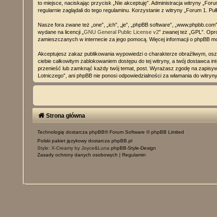
to miejsce, naciskając przycisk „Nie akceptuję”. Administracja witryny „F
regularnie zaglądali do tego regulaminu. Korzystanie z witryny „Forum 1.
Nasze fora zwane też „one”, „ich”, „je”, „phpBB software”, „www.phpbb.com”
wydane na licencji „
GNU General Public License v2
” zwanej też „GPL”. Opr
zamieszczanych w internecie za jego pomocą. Więcej informacji o phpBB m
Akceptujesz zakaz publikowania wypowiedzi o charakterze obraźliwym, os
ciebie całkowitym zablokowaniem dostępu do tej witryny, a twój dostawca 
przenieść lub zamknąć każdy twój temat, post. Wyrażasz zgodę na zapisywa
Lotniczego”, ani phpBB nie ponosi odpowiedzialności za włamania do witry
Strona główna
Technologię dostarcza
phpBB
® Forum Software © phpBB Limited
Polski pakiet językowy dostarcza
phpBB.pl
Style: X-Creamy by Joyce&Luna
phpBB-Style-Design
Zasady ochrony danych osobowych
|
Regulamin