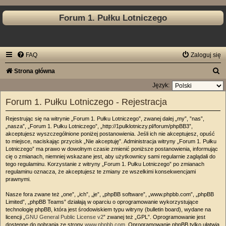
Forum 1. Pułku Lotniczego
FAQ
Zaloguj się
S
Strona główna
z
Język:
u
Forum 1. Pułku Lotniczego - Rejestracja
k
Rejestrując się na witrynie „Forum 1. Pułku Lotniczego”, zwanej dalej „my”, ”nas”,
a
„nasza”, „Forum 1. Pułku Lotniczego”, „http://1pulklotniczy.pl/forum/phpBB3”,
akceptujesz wyszczególnione poniżej postanowienia. Jeśli ich nie akceptujesz, opuść
j
to miejsce, naciskając przycisk „Nie akceptuję”. Administracja witryny „Forum 1. Pułku
Lotniczego” ma prawo w dowolnym czasie zmienić poniższe postanowienia, informując
cię o zmianach, niemniej wskazane jest, aby użytkownicy sami regularnie zaglądali do
tego regulaminu. Korzystanie z witryny „Forum 1. Pułku Lotniczego” po zmianach
regulaminu oznacza, że akceptujesz te zmiany ze wszelkimi konsekwencjami
prawnymi.
Nasze fora zwane też „one”, „ich”, „je”, „phpBB software”, „www.phpbb.com”, „phpBB
Limited”, „phpBB Teams” działają w oparciu o oprogramowanie wykorzystujące
technologię phpBB, która jest środowiskiem typu witryny (bulletin board), wydane na
licencji „
GNU General Public License v2
” zwanej też „GPL”. Oprogramowanie jest
dostępne do pobrania ze strony
www.phpbb.com
. Oprogramowanie phpBB tylko ułatwia