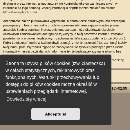
dyskusje przez internet, a jego autorzy nie kontrolują tekstów zamieszczanych w
internecie za jego pomocą. Więcej informacji o phpBB można znaleźć na stronie
https://www.phpbb.com/
.
Akceptujesz zakaz publikowania wypowiedzi o charakterze obraźliwym, oszczerczym,
propagującym treści niezgodne z polskim prawem lub naruszającym cudze prawa
autorskie i dobra osobiste. Naruszenie tego zakazu może skutkować dla ciebie
całkowitym zablokowaniem dostępu do tej witryny, a twój dostawca internetu zostanie
powiadomiony o twoim niewłaściwym zachowaniu. Wyrażasz zgodę na to, że „Forum 1.
Pułku Lotniczego” może w każdej chwili usunąć, zmienić, przenieść lub zamknąć każdy
twój temat, post. Wyrażasz zgodę na zapisywanie wszystkich podanych przez ciebie
informacji w naszej bazie danych. Informacje te nie będą przekazywane nikomu bez
twojej zgody, ale ani „Forum 1. Pułku Lotniczego”, ani phpBB nie ponosi
odpowiedzialności za włamania do witryny, podczas których może dojść do kradzieży
Strona ta używa plików cookies (tzw. ciasteczka)
danych.
w celach statystycznych, reklamowych oraz
funkcjonalnych. Warunki przechowywania lub
dostępu do plików cookies można określić w
Strona główna
Usuń ciasteczka witryny
Strefa czasowa
UTC+02:00
ustawieniach przeglądarki internetowej.
Dowiedz się więcej
Technologię dostarcza
phpBB
® Forum Software © phpBB Limited
Polski pakiet językowy dostarcza
phpBB.pl
Style: X-Creamy by Joyce&Luna
phpBB-Style-Design
Zasady ochrony danych osobowych
|
Regulamin
Akceptuję!