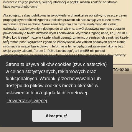
internecie za jego pomocą. Więcej informacji o phpBB można znaleźć na stronie
https://www.phpbb.com/
.
Akceptujesz zakaz publikowania wypowiedzi o charakterze obraźliwym, oszczerczym,
propagującym treści niezgodne z polskim prawem lub naruszającym cudze prawa
autorskie i dobra osobiste. Naruszenie tego zakazu może skutkować dla ciebie
całkowitym zablokowaniem dostępu do tej witryny, a twój dostawca internetu zostanie
powiadomiony o twoim niewłaściwym zachowaniu. Wyrażasz zgodę na to, że „Forum 1.
Pułku Lotniczego” może w każdej chwili usunąć, zmienić, przenieść lub zamknąć każdy
twój temat, post. Wyrażasz zgodę na zapisywanie wszystkich podanych przez ciebie
informacji w naszej bazie danych. Informacje te nie będą przekazywane nikomu bez
twojej zgody, ale ani „Forum 1. Pułku Lotniczego”, ani phpBB nie ponosi
odpowiedzialności za włamania do witryny, podczas których może dojść do kradzieży
danych.
Strona ta używa plików cookies (tzw. ciasteczka)
Strona główna
Usuń ciasteczka witryny
Strefa czasowa
UTC+02:00
w celach statystycznych, reklamowych oraz
funkcjonalnych. Warunki przechowywania lub
Technologię dostarcza
phpBB
® Forum Software © phpBB Limited
dostępu do plików cookies można określić w
Polski pakiet językowy dostarcza
phpBB.pl
Style: X-Creamy by Joyce&Luna
phpBB-Style-Design
ustawieniach przeglądarki internetowej.
Zasady ochrony danych osobowych
|
Regulamin
Dowiedz się więcej
Akceptuję!