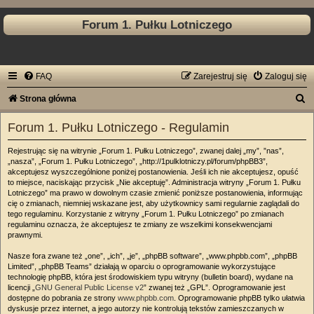
Forum 1. Pułku Lotniczego
FAQ
Zarejestruj się
Zaloguj się
S
Strona główna
z
Forum 1. Pułku Lotniczego - Regulamin
u
Rejestrując się na witrynie „Forum 1. Pułku Lotniczego”, zwanej dalej „my”, ”nas”,
k
„nasza”, „Forum 1. Pułku Lotniczego”, „http://1pulklotniczy.pl/forum/phpBB3”,
a
akceptujesz wyszczególnione poniżej postanowienia. Jeśli ich nie akceptujesz, opuść
to miejsce, naciskając przycisk „Nie akceptuję”. Administracja witryny „Forum 1. Pułku
j
Lotniczego” ma prawo w dowolnym czasie zmienić poniższe postanowienia, informując
cię o zmianach, niemniej wskazane jest, aby użytkownicy sami regularnie zaglądali do
tego regulaminu. Korzystanie z witryny „Forum 1. Pułku Lotniczego” po zmianach
regulaminu oznacza, że akceptujesz te zmiany ze wszelkimi konsekwencjami
prawnymi.
Nasze fora zwane też „one”, „ich”, „je”, „phpBB software”, „www.phpbb.com”, „phpBB
Limited”, „phpBB Teams” działają w oparciu o oprogramowanie wykorzystujące
technologię phpBB, która jest środowiskiem typu witryny (bulletin board), wydane na
licencji „
GNU General Public License v2
” zwanej też „GPL”. Oprogramowanie jest
dostępne do pobrania ze strony
www.phpbb.com
. Oprogramowanie phpBB tylko ułatwia
dyskusje przez internet, a jego autorzy nie kontrolują tekstów zamieszczanych w