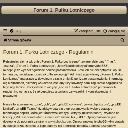
Forum 1. Pułku Lotniczego
FAQ
Zarejestruj się
Zaloguj się
S
Strona główna
z
Forum 1. Pułku Lotniczego - Regulamin
u
Rejestrując się na witrynie „Forum 1. Pułku Lotniczego”, zwanej dalej „my”, ”nas”,
k
„nasza”, „Forum 1. Pułku Lotniczego”, „http://1pulklotniczy.pl/forum/phpBB3”,
a
akceptujesz wyszczególnione poniżej postanowienia. Jeśli ich nie akceptujesz, opuść
to miejsce, naciskając przycisk „Nie akceptuję”. Administracja witryny „Forum 1. Pułku
j
Lotniczego” ma prawo w dowolnym czasie zmienić poniższe postanowienia, informując
cię o zmianach, niemniej wskazane jest, aby użytkownicy sami regularnie zaglądali do
tego regulaminu. Korzystanie z witryny „Forum 1. Pułku Lotniczego” po zmianach
regulaminu oznacza, że akceptujesz te zmiany ze wszelkimi konsekwencjami
prawnymi.
Nasze fora zwane też „one”, „ich”, „je”, „phpBB software”, „www.phpbb.com”, „phpBB
Limited”, „phpBB Teams” działają w oparciu o oprogramowanie wykorzystujące
technologię phpBB, która jest środowiskiem typu witryny (bulletin board), wydane na
licencji „
GNU General Public License v2
” zwanej też „GPL”. Oprogramowanie jest
dostępne do pobrania ze strony
www.phpbb.com
. Oprogramowanie phpBB tylko ułatwia
dyskusje przez internet, a jego autorzy nie kontrolują tekstów zamieszczanych w