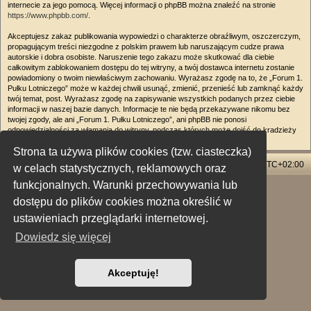
internecie za jego pomocą. Więcej informacji o phpBB można znaleźć na stronie
https://www.phpbb.com/
.
Akceptujesz zakaz publikowania wypowiedzi o charakterze obraźliwym, oszczerczym,
propagującym treści niezgodne z polskim prawem lub naruszającym cudze prawa
autorskie i dobra osobiste. Naruszenie tego zakazu może skutkować dla ciebie
całkowitym zablokowaniem dostępu do tej witryny, a twój dostawca internetu zostanie
powiadomiony o twoim niewłaściwym zachowaniu. Wyrażasz zgodę na to, że „Forum 1.
Pułku Lotniczego” może w każdej chwili usunąć, zmienić, przenieść lub zamknąć każdy
twój temat, post. Wyrażasz zgodę na zapisywanie wszystkich podanych przez ciebie
informacji w naszej bazie danych. Informacje te nie będą przekazywane nikomu bez
twojej zgody, ale ani „Forum 1. Pułku Lotniczego”, ani phpBB nie ponosi
odpowiedzialności za włamania do witryny, podczas których może dojść do kradzieży
danych.
Strona ta używa plików cookies (tzw. ciasteczka)
Strona główna
Usuń ciasteczka witryny
Strefa czasowa
UTC+02:00
w celach statystycznych, reklamowych oraz
funkcjonalnych. Warunki przechowywania lub
Technologię dostarcza
phpBB
® Forum Software © phpBB Limited
dostępu do plików cookies można określić w
Polski pakiet językowy dostarcza
phpBB.pl
Style: X-Creamy by Joyce&Luna
phpBB-Style-Design
ustawieniach przeglądarki internetowej.
Zasady ochrony danych osobowych
|
Regulamin
Dowiedz się więcej
Akceptuję!