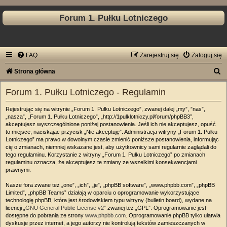
Forum 1. Pułku Lotniczego
FAQ
Zarejestruj się
Zaloguj się
S
Strona główna
z
Forum 1. Pułku Lotniczego - Regulamin
u
Rejestrując się na witrynie „Forum 1. Pułku Lotniczego”, zwanej dalej „my”, ”nas”,
k
„nasza”, „Forum 1. Pułku Lotniczego”, „http://1pulklotniczy.pl/forum/phpBB3”,
a
akceptujesz wyszczególnione poniżej postanowienia. Jeśli ich nie akceptujesz, opuść
to miejsce, naciskając przycisk „Nie akceptuję”. Administracja witryny „Forum 1. Pułku
j
Lotniczego” ma prawo w dowolnym czasie zmienić poniższe postanowienia, informując
cię o zmianach, niemniej wskazane jest, aby użytkownicy sami regularnie zaglądali do
tego regulaminu. Korzystanie z witryny „Forum 1. Pułku Lotniczego” po zmianach
regulaminu oznacza, że akceptujesz te zmiany ze wszelkimi konsekwencjami
prawnymi.
Nasze fora zwane też „one”, „ich”, „je”, „phpBB software”, „www.phpbb.com”, „phpBB
Limited”, „phpBB Teams” działają w oparciu o oprogramowanie wykorzystujące
technologię phpBB, która jest środowiskiem typu witryny (bulletin board), wydane na
licencji „
GNU General Public License v2
” zwanej też „GPL”. Oprogramowanie jest
dostępne do pobrania ze strony
www.phpbb.com
. Oprogramowanie phpBB tylko ułatwia
dyskusje przez internet, a jego autorzy nie kontrolują tekstów zamieszczanych w