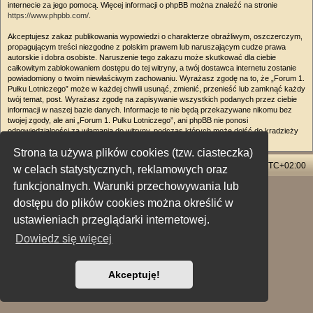
internecie za jego pomocą. Więcej informacji o phpBB można znaleźć na stronie
https://www.phpbb.com/
.
Akceptujesz zakaz publikowania wypowiedzi o charakterze obraźliwym, oszczerczym,
propagującym treści niezgodne z polskim prawem lub naruszającym cudze prawa
autorskie i dobra osobiste. Naruszenie tego zakazu może skutkować dla ciebie
całkowitym zablokowaniem dostępu do tej witryny, a twój dostawca internetu zostanie
powiadomiony o twoim niewłaściwym zachowaniu. Wyrażasz zgodę na to, że „Forum 1.
Pułku Lotniczego” może w każdej chwili usunąć, zmienić, przenieść lub zamknąć każdy
twój temat, post. Wyrażasz zgodę na zapisywanie wszystkich podanych przez ciebie
informacji w naszej bazie danych. Informacje te nie będą przekazywane nikomu bez
twojej zgody, ale ani „Forum 1. Pułku Lotniczego”, ani phpBB nie ponosi
odpowiedzialności za włamania do witryny, podczas których może dojść do kradzieży
danych.
Strona ta używa plików cookies (tzw. ciasteczka)
Strona główna
Usuń ciasteczka witryny
Strefa czasowa
UTC+02:00
w celach statystycznych, reklamowych oraz
funkcjonalnych. Warunki przechowywania lub
Technologię dostarcza
phpBB
® Forum Software © phpBB Limited
dostępu do plików cookies można określić w
Polski pakiet językowy dostarcza
phpBB.pl
Style: X-Creamy by Joyce&Luna
phpBB-Style-Design
ustawieniach przeglądarki internetowej.
Zasady ochrony danych osobowych
|
Regulamin
Dowiedz się więcej
Akceptuję!