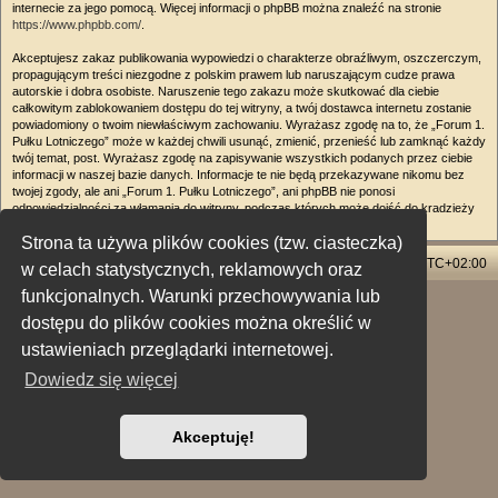
internecie za jego pomocą. Więcej informacji o phpBB można znaleźć na stronie
https://www.phpbb.com/
.
Akceptujesz zakaz publikowania wypowiedzi o charakterze obraźliwym, oszczerczym,
propagującym treści niezgodne z polskim prawem lub naruszającym cudze prawa
autorskie i dobra osobiste. Naruszenie tego zakazu może skutkować dla ciebie
całkowitym zablokowaniem dostępu do tej witryny, a twój dostawca internetu zostanie
powiadomiony o twoim niewłaściwym zachowaniu. Wyrażasz zgodę na to, że „Forum 1.
Pułku Lotniczego” może w każdej chwili usunąć, zmienić, przenieść lub zamknąć każdy
twój temat, post. Wyrażasz zgodę na zapisywanie wszystkich podanych przez ciebie
informacji w naszej bazie danych. Informacje te nie będą przekazywane nikomu bez
twojej zgody, ale ani „Forum 1. Pułku Lotniczego”, ani phpBB nie ponosi
odpowiedzialności za włamania do witryny, podczas których może dojść do kradzieży
danych.
Strona ta używa plików cookies (tzw. ciasteczka)
Strona główna
Usuń ciasteczka witryny
Strefa czasowa
UTC+02:00
w celach statystycznych, reklamowych oraz
funkcjonalnych. Warunki przechowywania lub
Technologię dostarcza
phpBB
® Forum Software © phpBB Limited
dostępu do plików cookies można określić w
Polski pakiet językowy dostarcza
phpBB.pl
Style: X-Creamy by Joyce&Luna
phpBB-Style-Design
ustawieniach przeglądarki internetowej.
Zasady ochrony danych osobowych
|
Regulamin
Dowiedz się więcej
Akceptuję!