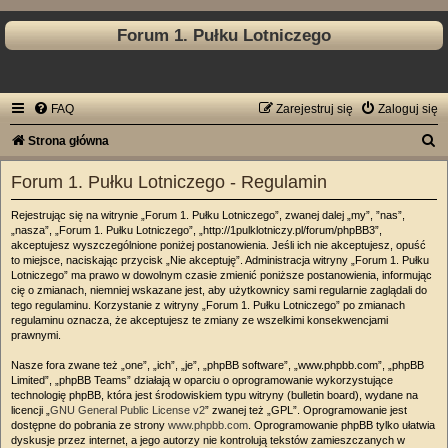
Forum 1. Pułku Lotniczego
FAQ
Zarejestruj się
Zaloguj się
S
Strona główna
z
Forum 1. Pułku Lotniczego - Regulamin
u
Rejestrując się na witrynie „Forum 1. Pułku Lotniczego”, zwanej dalej „my”, ”nas”,
k
„nasza”, „Forum 1. Pułku Lotniczego”, „http://1pulklotniczy.pl/forum/phpBB3”,
a
akceptujesz wyszczególnione poniżej postanowienia. Jeśli ich nie akceptujesz, opuść
to miejsce, naciskając przycisk „Nie akceptuję”. Administracja witryny „Forum 1. Pułku
j
Lotniczego” ma prawo w dowolnym czasie zmienić poniższe postanowienia, informując
cię o zmianach, niemniej wskazane jest, aby użytkownicy sami regularnie zaglądali do
tego regulaminu. Korzystanie z witryny „Forum 1. Pułku Lotniczego” po zmianach
regulaminu oznacza, że akceptujesz te zmiany ze wszelkimi konsekwencjami
prawnymi.
Nasze fora zwane też „one”, „ich”, „je”, „phpBB software”, „www.phpbb.com”, „phpBB
Limited”, „phpBB Teams” działają w oparciu o oprogramowanie wykorzystujące
technologię phpBB, która jest środowiskiem typu witryny (bulletin board), wydane na
licencji „
GNU General Public License v2
” zwanej też „GPL”. Oprogramowanie jest
dostępne do pobrania ze strony
www.phpbb.com
. Oprogramowanie phpBB tylko ułatwia
dyskusje przez internet, a jego autorzy nie kontrolują tekstów zamieszczanych w