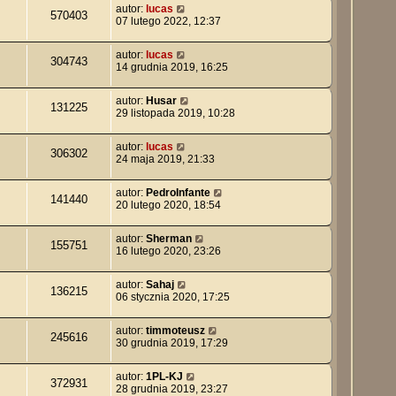
autor:
lucas
570403
07 lutego 2022, 12:37
autor:
lucas
304743
14 grudnia 2019, 16:25
autor:
Husar
131225
29 listopada 2019, 10:28
autor:
lucas
306302
24 maja 2019, 21:33
autor:
PedroInfante
141440
20 lutego 2020, 18:54
autor:
Sherman
155751
16 lutego 2020, 23:26
autor:
Sahaj
136215
06 stycznia 2020, 17:25
autor:
timmoteusz
245616
30 grudnia 2019, 17:29
autor:
1PL-KJ
372931
28 grudnia 2019, 23:27