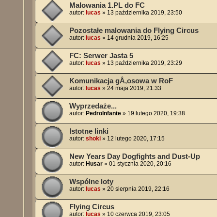
Malowania 1.PL do FC
autor:
lucas
»
13 października 2019, 23:50
Pozostałe malowania do Flying Circus
autor:
lucas
»
14 grudnia 2019, 16:25
FC: Serwer Jasta 5
autor:
lucas
»
13 października 2019, 23:29
Komunikacja gÅ‚osowa w RoF
autor:
lucas
»
24 maja 2019, 21:33
Wyprzedaże...
autor:
PedroInfante
»
19 lutego 2020, 19:38
Istotne linki
autor:
shoki
»
12 lutego 2020, 17:15
New Years Day Dogfights and Dust-Up
autor:
Husar
»
01 stycznia 2020, 20:16
Wspólne loty
autor:
lucas
»
20 sierpnia 2019, 22:16
Flying Circus
autor:
lucas
»
10 czerwca 2019, 23:05