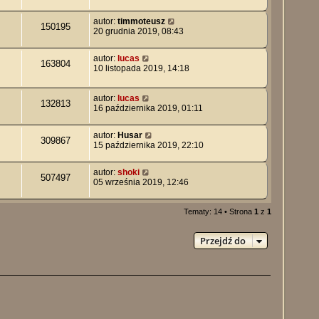
autor:
timmoteusz
150195
20 grudnia 2019, 08:43
autor:
lucas
163804
10 listopada 2019, 14:18
autor:
lucas
132813
16 października 2019, 01:11
autor:
Husar
309867
15 października 2019, 22:10
autor:
shoki
507497
05 września 2019, 12:46
Tematy: 14 • Strona
1
z
1
Przejdź do