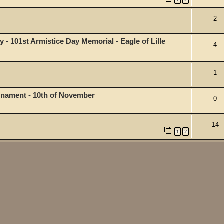
2
y - 101st Armistice Day Memorial - Eagle of Lille
4
1
urnament - 10th of November
0
14
1
2