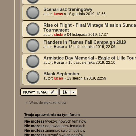
Scenariusz treningowy
autor:
lucas
»
18 grudnia 2019, 18:55
Rise of Flight - Final Vintage Mission Sunda
Tournament
autor:
shoki
»
04 listopada 2019, 17:37
Flanders in Flames Fall Campaign 2019
autor:
Husar
»
15 października 2019, 22:06
Armistice Day Memorial - Eagle of Lille To
autor:
Husar
»
15 października 2019, 22:10
Black September
autor:
lucas
»
13 sierpnia 2019, 22:59
NOWY TEMAT
Wróć do wykazu forów
Twoje uprawnienia na tym forum
Nie możesz
tworzyć nowych tematów
Nie możesz
odpowiadać w tematach
Nie możesz
zmieniać swoich postów
Nie możesz
usuwać swoich postów