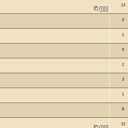
13
1
2
0
1
0
2
3
1
8
12
1
2