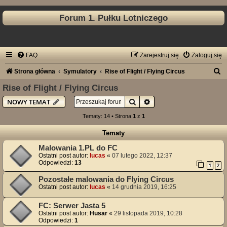
Forum 1. Pułku Lotniczego
FAQ
Zarejestruj się
Zaloguj się
S
Strona główna
Symulatory
Rise of Flight / Flying Circus
z
Rise of Flight / Flying Circus
u
Szukaj
Wyszukiwanie zaawan
NOWY TEMAT
k
Tematy: 14 • Strona
1
z
1
a
Tematy
j
Malowania 1.PL do FC
Ostatni post autor:
lucas
«
07 lutego 2022, 12:37
Odpowiedzi:
13
1
2
Pozostałe malowania do Flying Circus
Ostatni post autor:
lucas
«
14 grudnia 2019, 16:25
FC: Serwer Jasta 5
Ostatni post autor:
Husar
«
29 listopada 2019, 10:28
Odpowiedzi:
1