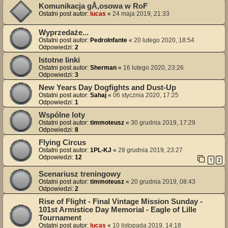
Komunikacja gÅ‚osowa w RoF
Ostatni post autor:
lucas
«
24 maja 2019, 21:33
Wyprzedaże...
Ostatni post autor:
PedroInfante
«
20 lutego 2020, 18:54
Odpowiedzi:
2
Istotne linki
Ostatni post autor:
Sherman
«
16 lutego 2020, 23:26
Odpowiedzi:
3
New Years Day Dogfights and Dust-Up
Ostatni post autor:
Sahaj
«
06 stycznia 2020, 17:25
Odpowiedzi:
1
Wspólne loty
Ostatni post autor:
timmoteusz
«
30 grudnia 2019, 17:29
Odpowiedzi:
8
Flying Circus
Ostatni post autor:
1PL-KJ
«
28 grudnia 2019, 23:27
Odpowiedzi:
12
1
2
Scenariusz treningowy
Ostatni post autor:
timmoteusz
«
20 grudnia 2019, 08:43
Odpowiedzi:
2
Rise of Flight - Final Vintage Mission Sunday -
101st Armistice Day Memorial - Eagle of Lille
Tournament
Ostatni post autor:
lucas
«
10 listopada 2019, 14:18