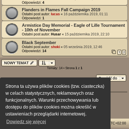
Odpowiedzi:
4
Flanders in Flames Fall Campaign 2019
Ostatni post autor:
lucas
«
16 października 2019, 01:11
Odpowiedzi:
1
Armistice Day Memorial - Eagle of Lille Tournament
- 10th of November
Ostatni post autor:
Husar
«
15 października 2019, 22:10
Black September
Ostatni post autor:
shoki
«
05 września 2019, 12:46
Odpowiedzi:
14
1
2
NOWY TEMAT
Tematy: 14 • Strona
1
z
1
Przejdź do
Strona ta używa plików cookies (tzw. ciasteczka)
Twoje uprawnienia na tym forum
w celach statystycznych, reklamowych oraz
Nie możesz
tworzyć nowych tematów
funkcjonalnych. Warunki przechowywania lub
Nie możesz
odpowiadać w tematach
Nie możesz
zmieniać swoich postów
dostępu do plików cookies można określić w
Nie możesz
usuwać swoich postów
Nie możesz
dodawać załączników
ustawieniach przeglądarki internetowej.
Dowiedz się więcej
Strona główna
Usuń ciasteczka witryny
Strefa czasowa
UTC+02:00