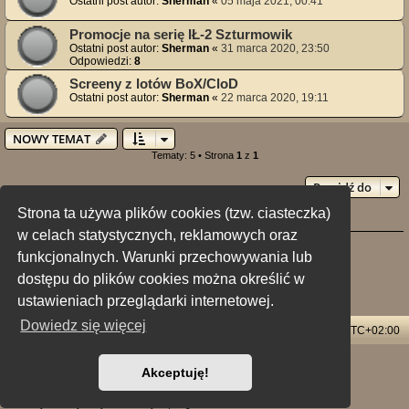
Ostatni post autor:
Sherman
«
05 maja 2021, 00:41
Promocje na serię IŁ-2 Szturmowik
Ostatni post autor:
Sherman
«
31 marca 2020, 23:50
Odpowiedzi:
8
Screeny z lotów BoX/CloD
Ostatni post autor:
Sherman
«
22 marca 2020, 19:11
NOWY TEMAT
Tematy: 5 • Strona
1
z
1
Przejdź do
Strona ta używa plików cookies (tzw. ciasteczka)
Twoje uprawnienia na tym forum
w celach statystycznych, reklamowych oraz
Nie możesz
tworzyć nowych tematów
funkcjonalnych. Warunki przechowywania lub
Nie możesz
odpowiadać w tematach
Nie możesz
zmieniać swoich postów
dostępu do plików cookies można określić w
Nie możesz
usuwać swoich postów
Nie możesz
dodawać załączników
ustawieniach przeglądarki internetowej.
Dowiedz się więcej
Strona główna
Usuń ciasteczka witryny
Strefa czasowa
UTC+02:00
Technologię dostarcza
phpBB
® Forum Software © phpBB Limited
Akceptuję!
Polski pakiet językowy dostarcza
phpBB.pl
Style: X-Creamy by Joyce&Luna
phpBB-Style-Design
Zasady ochrony danych osobowych
|
Regulamin