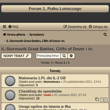
Forum 1. Pułku Lotniczego
FAQ
Zarejestruj się
Zaloguj się
S
Strona główna
Symulatory
z
IL-Sturmovik Great Battles, Cliffs of Dover i in.
u
IL-Sturmovik Great Battles, Cliffs of Dover i in.
k
Szukaj
Wyszukiwanie zaawan
NOWY TEMAT
a
Tematy: 5 • Strona
1
z
1
j
Tematy
Malowania 1.PL dla IL-2 GB
Ostatni post autor:
timmoteusz
«
25 października 2021, 13:41
Odpowiedzi:
5
Checklisty do samolotów
Ostatni post autor:
shoki
«
01 czerwca 2021, 07:33
Odpowiedzi:
15
1
2
Uwagi ogólne do latania w Iłka