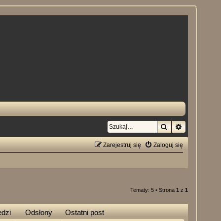
Szukaj
Wyszukiwan
Zarejestruj się
Zaloguj się
Tematy: 5 • Strona
1
z
1
dzi
Odsłony
Ostatni post