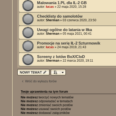
Malowania 1.PL dla IL-2 GB
autor:
lucas
»
22 maja 2020, 15:28
Checklisty do samolotów
autor:
Sherman
»
03 czerwca 2020, 23:50
Uwagi ogólne do latania w Iłka
autor:
Sherman
»
05 maja 2021, 00:41
Promocje na serię IŁ-2 Szturmowik
autor:
lucas
»
24 maja 2019, 21:43
Screeny z lotów BoX/CloD
autor:
Sherman
»
22 marca 2020, 19:11
NOWY TEMAT
Wróć do wykazu forów
Twoje uprawnienia na tym forum
Nie możesz
tworzyć nowych tematów
Nie możesz
odpowiadać w tematach
Nie możesz
zmieniać swoich postów
Nie możesz
usuwać swoich postów
Nie możesz
dodawać załączników