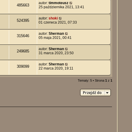
autor:
timmoteusz
485663
25 października 2021, 13:41
autor:
shoki
524395
01 czerwca 2021, 07:33
autor:
Sherman
315646
05 maja 2021, 00:41
autor:
Sherman
249685
31 marca 2020, 23:50
autor:
Sherman
309099
22 marca 2020, 19:11
Tematy: 5 • Strona
1
z
1
Przejdź do