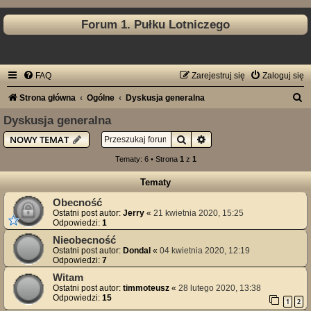
Forum 1. Pułku Lotniczego
FAQ
Zarejestruj się
Zaloguj się
S
Strona główna
Ogólne
Dyskusja generalna
z
Dyskusja generalna
u
Szukaj
Wyszukiwanie zaawan
NOWY TEMAT
k
Tematy: 6 • Strona
1
z
1
a
Tematy
j
Obecność
Ostatni post autor:
Jerry
«
21 kwietnia 2020, 15:25
Odpowiedzi:
1
Nieobecność
Ostatni post autor:
Dondal
«
04 kwietnia 2020, 12:19
Odpowiedzi:
7
Witam
Ostatni post autor:
timmoteusz
«
28 lutego 2020, 13:38
Odpowiedzi:
15
1
2