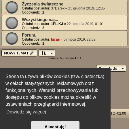
Życzenia świąteczne
Ostatni post autor:
37Darek
«
25 grudnia 2019, 12:35
Odpowiedzi:
2
Wszystkiego naj...
Ostatni post autor:
1PL-KJ
«
22 sierpnia 2019, 01:01
Odpowiedzi:
2
Forum.
Ostatni post autor:
lucas
«
07 lipca 2019, 22:02
Odpowiedzi:
1
NOWY TEMAT
Tematy: 6 • Strona
1
z
1
Przejdź do
Strona ta używa plików cookies (tzw. ciasteczka)
Twoje uprawnienia na tym forum
w celach statystycznych, reklamowych oraz
Nie możesz
tworzyć nowych tematów
funkcjonalnych. Warunki przechowywania lub
Nie możesz
odpowiadać w tematach
Nie możesz
zmieniać swoich postów
dostępu do plików cookies można określić w
Nie możesz
usuwać swoich postów
Nie możesz
dodawać załączników
ustawieniach przeglądarki internetowej.
Dowiedz się więcej
Strona główna
Usuń ciasteczka witryny
Strefa czasowa
UTC+02:00
Technologię dostarcza
phpBB
® Forum Software © phpBB Limited
Akceptuję!
Polski pakiet językowy dostarcza
phpBB.pl