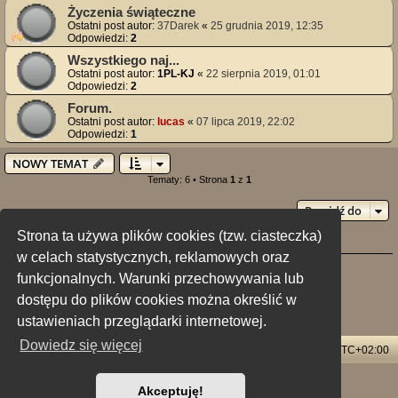
Życzenia świąteczne
Ostatni post autor:
37Darek
«
25 grudnia 2019, 12:35
Odpowiedzi:
2
Wszystkiego naj...
Ostatni post autor:
1PL-KJ
«
22 sierpnia 2019, 01:01
Odpowiedzi:
2
Forum.
Ostatni post autor:
lucas
«
07 lipca 2019, 22:02
Odpowiedzi:
1
NOWY TEMAT
Tematy: 6 • Strona
1
z
1
Przejdź do
Strona ta używa plików cookies (tzw. ciasteczka)
Twoje uprawnienia na tym forum
w celach statystycznych, reklamowych oraz
Nie możesz
tworzyć nowych tematów
funkcjonalnych. Warunki przechowywania lub
Nie możesz
odpowiadać w tematach
Nie możesz
zmieniać swoich postów
dostępu do plików cookies można określić w
Nie możesz
usuwać swoich postów
Nie możesz
dodawać załączników
ustawieniach przeglądarki internetowej.
Dowiedz się więcej
Strona główna
Usuń ciasteczka witryny
Strefa czasowa
UTC+02:00
Technologię dostarcza
phpBB
® Forum Software © phpBB Limited
Akceptuję!
Polski pakiet językowy dostarcza
phpBB.pl