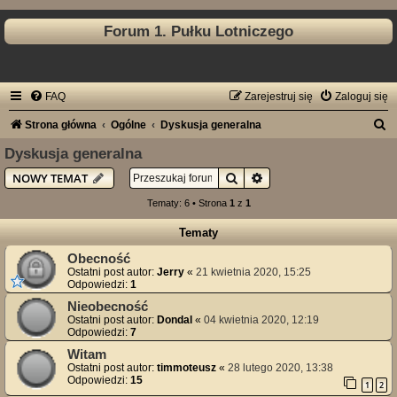
Forum 1. Pułku Lotniczego
FAQ
Zarejestruj się
Zaloguj się
S
Strona główna
Ogólne
Dyskusja generalna
z
Dyskusja generalna
u
Szukaj
Wyszukiwanie zaawan
NOWY TEMAT
k
Tematy: 6 • Strona
1
z
1
a
Tematy
j
Obecność
Ostatni post autor:
Jerry
«
21 kwietnia 2020, 15:25
Odpowiedzi:
1
Nieobecność
Ostatni post autor:
Dondal
«
04 kwietnia 2020, 12:19
Odpowiedzi:
7
Witam
Ostatni post autor:
timmoteusz
«
28 lutego 2020, 13:38
Odpowiedzi:
15
1
2