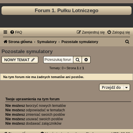
Forum 1. Pułku Lotniczego
FAQ
Zarejestruj się
Zaloguj się
S
Strona główna
Symulatory
Pozostałe symulatory
z
Pozostałe symulatory
u
Szukaj
Wyszukiwanie zaawan
NOWY TEMAT
k
Tematy: 0 • Strona
1
z
1
a
Na tym forum nie ma żadnych tematów ani postów.
j
Przejdź do
Twoje uprawnienia na tym forum
Nie możesz
tworzyć nowych tematów
Nie możesz
odpowiadać w tematach
Nie możesz
zmieniać swoich postów
Nie możesz
usuwać swoich postów
Nie możesz
dodawać załączników