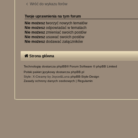
Wróć do wykazu forów
Twoje uprawnienia na tym forum
Nie możesz
tworzyć nowych tematów
Nie możesz
odpowiadać w tematach
Nie możesz
zmieniać swoich postów
Nie możesz
usuwać swoich postów
Nie możesz
dodawać załączników
Strona główna
Technologię dostarcza
phpBB
® Forum Software © phpBB Limited
Polski pakiet językowy dostarcza
phpBB.pl
Style: X-Creamy by Joyce&Luna
phpBB-Style-Design
Zasady ochrony danych osobowych
|
Regulamin