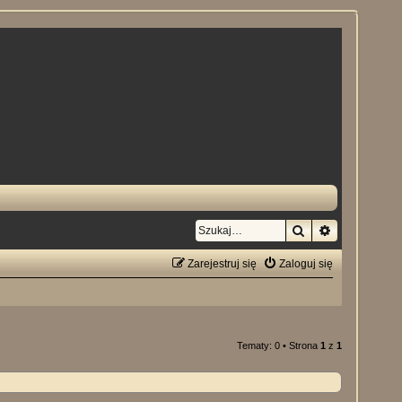
Szukaj
Wyszukiwan
Zarejestruj się
Zaloguj się
Tematy: 0 • Strona
1
z
1