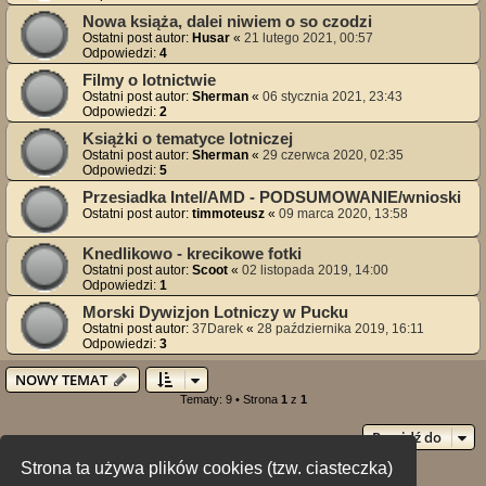
Nowa książa, dalei niwiem o so czodzi
Ostatni post autor:
Husar
«
21 lutego 2021, 00:57
Odpowiedzi:
4
Filmy o lotnictwie
Ostatni post autor:
Sherman
«
06 stycznia 2021, 23:43
Odpowiedzi:
2
Książki o tematyce lotniczej
Ostatni post autor:
Sherman
«
29 czerwca 2020, 02:35
Odpowiedzi:
5
Przesiadka Intel/AMD - PODSUMOWANIE/wnioski
Ostatni post autor:
timmoteusz
«
09 marca 2020, 13:58
Knedlikowo - krecikowe fotki
Ostatni post autor:
Scoot
«
02 listopada 2019, 14:00
Odpowiedzi:
1
Morski Dywizjon Lotniczy w Pucku
Ostatni post autor:
37Darek
«
28 października 2019, 16:11
Odpowiedzi:
3
NOWY TEMAT
Tematy: 9 • Strona
1
z
1
Przejdź do
Strona ta używa plików cookies (tzw. ciasteczka)
Twoje uprawnienia na tym forum