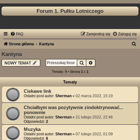
Forum 1. Pułku Lotniczego
FAQ
Zarejestruj się
Zaloguj się
S
Strona główna
Kantyna
z
Kantyna
u
Szukaj
Wyszukiwanie zaawan
NOWY TEMAT
k
Tematy: 9 • Strona
1
z
1
a
Tematy
j
Ciekawe link
Ostatni post autor:
Sherman
«
02 marca 2022, 15:19
Chciałbym was pozytywnie zindoktrynować...
ponownie
Ostatni post autor:
Sherman
«
21 lutego 2022, 22:46
Odpowiedzi:
2
Muzyka
Ostatni post autor:
Sherman
«
07 lutego 2022, 01:09
Odpowiedzi:
6