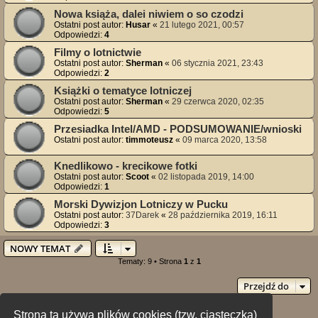
Nowa książa, dalei niwiem o so czodzi
Ostatni post autor:
Husar
«
21 lutego 2021, 00:57
Odpowiedzi:
4
Filmy o lotnictwie
Ostatni post autor:
Sherman
«
06 stycznia 2021, 23:43
Odpowiedzi:
2
Książki o tematyce lotniczej
Ostatni post autor:
Sherman
«
29 czerwca 2020, 02:35
Odpowiedzi:
5
Przesiadka Intel/AMD - PODSUMOWANIE/wnioski
Ostatni post autor:
timmoteusz
«
09 marca 2020, 13:58
Knedlikowo - krecikowe fotki
Ostatni post autor:
Scoot
«
02 listopada 2019, 14:00
Odpowiedzi:
1
Morski Dywizjon Lotniczy w Pucku
Ostatni post autor:
37Darek
«
28 października 2019, 16:11
Odpowiedzi:
3
NOWY TEMAT
Tematy: 9 • Strona
1
z
1
Przejdź do
Strona ta używa plików cookies (tzw. ciasteczka)
Twoje uprawnienia na tym forum