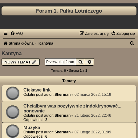
Forum 1. Pułku Lotniczego
FAQ
Zarejestruj się
Zaloguj się
S
Strona główna
Kantyna
z
Kantyna
u
Szukaj
Wyszukiwanie zaawan
NOWY TEMAT
k
Tematy: 9 • Strona
1
z
1
a
Tematy
j
Ciekawe link
Ostatni post autor:
Sherman
«
02 marca 2022, 15:19
Chciałbym was pozytywnie zindoktrynować...
ponownie
Ostatni post autor:
Sherman
«
21 lutego 2022, 22:46
Odpowiedzi:
2
Muzyka
Ostatni post autor:
Sherman
«
07 lutego 2022, 01:09
Odpowiedzi:
6