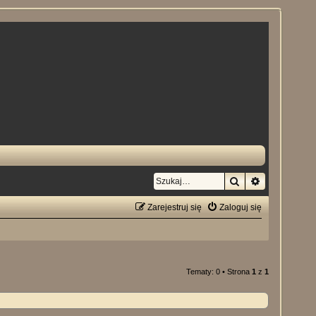
Szukaj
Wyszukiwan
Zarejestruj się
Zaloguj się
Tematy: 0 • Strona
1
z
1