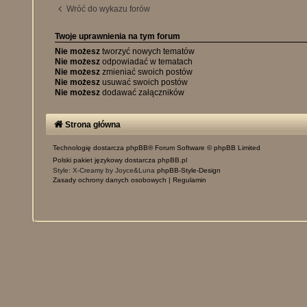
Wróć do wykazu forów
Twoje uprawnienia na tym forum
Nie możesz
tworzyć nowych tematów
Nie możesz
odpowiadać w tematach
Nie możesz
zmieniać swoich postów
Nie możesz
usuwać swoich postów
Nie możesz
dodawać załączników
Strona główna
Technologię dostarcza
phpBB
® Forum Software © phpBB Limited
Polski pakiet językowy dostarcza
phpBB.pl
Style: X-Creamy by Joyce&Luna
phpBB-Style-Design
Zasady ochrony danych osobowych
|
Regulamin