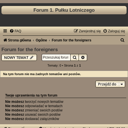
Forum 1. Pułku Lotniczego
FAQ
Zarejestruj się
Zaloguj się
S
Strona główna
Ogólne
Forum for the foreigners
z
Forum for the foreigners
u
Szukaj
Wyszukiwanie zaawan
NOWY TEMAT
k
Tematy: 0 • Strona
1
z
1
a
Na tym forum nie ma żadnych tematów ani postów.
j
Przejdź do
Twoje uprawnienia na tym forum
Nie możesz
tworzyć nowych tematów
Nie możesz
odpowiadać w tematach
Nie możesz
zmieniać swoich postów
Nie możesz
usuwać swoich postów
Nie możesz
dodawać załączników