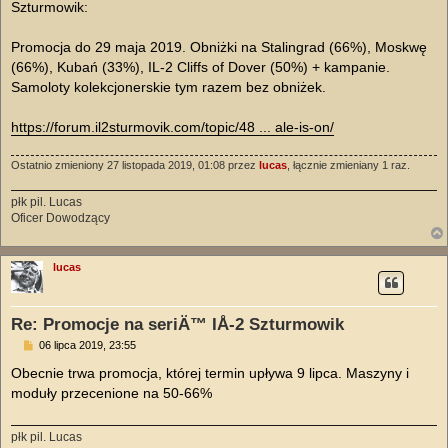
Szturmowik:
Promocja do 29 maja 2019. Obniżki na Stalingrad (66%), Moskwę
(66%), Kubań (33%), IL-2 Cliffs of Dover (50%) + kampanie.
Samoloty kolekcjonerskie tym razem bez obniżek.
https://forum.il2sturmovik.com/topic/48 ... ale-is-on/
Ostatnio zmieniony 27 listopada 2019, 01:08 przez
lucas
, łącznie zmieniany 1 raz.
płk pil. Lucas
Oficer Dowodzący
lucas
Re: Promocje na seriÄ™ IÅ-2 Szturmowik
P
06 lipca 2019, 23:55
o
s
Obecnie trwa promocja, której termin upływa 9 lipca. Maszyny i
t
moduły przecenione na 50-66%
płk pil. Lucas