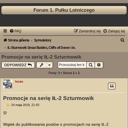
Forum 1. Pułku Lotniczego
FAQ
Zarejestruj się
Zaloguj się
S
Strona główna
Symulatory
z
IL-Sturmovik Great Battles, Cliffs of Dover i in.
u
Promocje na serię IŁ-2 Szturmowik
k
Szukaj
Wyszukiwanie
ODPOWIEDZ
a
Posty: 9 • Strona
1
z
1
j
lucas
Promocje na serię IŁ-2 Szturmowik
P
24 maja 2019, 21:43
o
s
S!
t
Wątek do publikowania postów o promocjach na serię IŁ-2