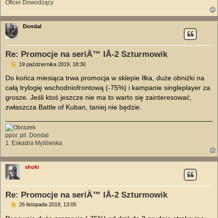
Oficer Dowodzący
Dondal
Re: Promocje na seriÄ™ IÅ-2 Szturmowik
P
19 października 2019, 18:30
o
s
Do końca miesiąca trwa promocja w sklepie Iłka, duże obniżki na
t
całą trylogię wschodniofrontową (-75%) i kampanie singleplayer za
grosze. Jeśli ktoś jeszcze nie ma to warto się zainteresować,
zwłaszcza Battle of Kuban, taniej nie będzie.
ppor. pil. Dondal
1. Eskadra Myśliwska
shoki
Re: Promocje na seriÄ™ IÅ-2 Szturmowik
P
26 listopada 2019, 13:05
o
s