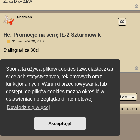
Za-ca D-cy 2.EW
Sherman
Re: Promocje na serię IŁ-2 Szturmowik
P
31 marca 2020, 23:50
o
s
Stalingrad za 30zł
t
https://cdp.pl/il-2-sturmovik-bitwa-o-stalingrad.html
Strona ta używa plików cookies (tzw. ciasteczka)
w celach statystycznych, reklamowych oraz
ODPOWIEDZ
funkcjonalnych. Warunki przechowywania lub
Posty: 9 • Strona
1
z
1
dostępu do plików cookies można określić w
Przejdź do
ustawieniach przeglądarki internetowej.
Dowiedz się więcej
Strona główna
Usuń ciasteczka witryny
Strefa czasowa
UTC+02:00
Technologię dostarcza
phpBB
® Forum Software © phpBB Limited
Akceptuję!
Polski pakiet językowy dostarcza
phpBB.pl
Style: X-Creamy by Joyce&Luna
phpBB-Style-Design
Zasady ochrony danych osobowych
|
Regulamin