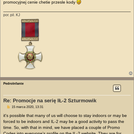
promocyjnej cenie chetie przesle kody
por. pil. KJ
PedroInfante
Re: Promocje na serię IŁ-2 Szturmowik
P
15 marca 2020, 13:31
o
s
it's possible that many of us will choose to stay indoors or may be
t
forced to be indoors and IL-2 may be a good activity to pass the
time. So, with that in mind, we have placed a couple of Promo
Codes into everyone’s profile on the IL-2 website. They are for