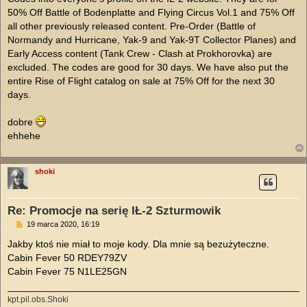
50% Off Battle of Bodenplatte and Flying Circus Vol.1 and 75% Off
all other previously released content. Pre-Order (Battle of
Normandy and Hurricane, Yak-9 and Yak-9T Collector Planes) and
Early Access content (Tank Crew - Clash at Prokhorovka) are
excluded. The codes are good for 30 days. We have also put the
entire Rise of Flight catalog on sale at 75% Off for the next 30
days.
dobre
ehhehe
shoki
Re: Promocje na serię IŁ-2 Szturmowik
P
19 marca 2020, 16:19
o
s
Jakby ktoś nie miał to moje kody. Dla mnie są bezużyteczne.
t
Cabin Fever 50 RDEY79ZV
Cabin Fever 75 N1LE25GN
kpt.pil.obs.Shoki