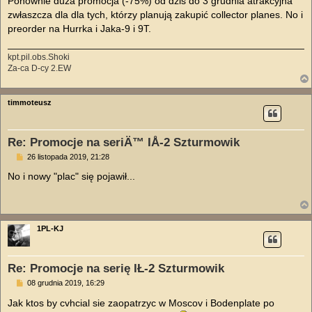
Ponownie duża promocja (-75%) od dziś do 3 grudnia atrakcyjna
t
zwłaszcza dla dla tych, którzy planują zakupić collector planes. No i
preorder na Hurrka i Jaka-9 i 9T.
kpt.pil.obs.Shoki
Za-ca D-cy 2.EW
timmoteusz
Re: Promocje na seriÄ™ IÅ-2 Szturmowik
P
26 listopada 2019, 21:28
o
s
No i nowy "plac" się pojawił...
t
1PL-KJ
Re: Promocje na serię IŁ-2 Szturmowik
P
08 grudnia 2019, 16:29
o
s
Jak ktos by cvhcial sie zaopatrzyc w Moscov i Bodenplate po
t