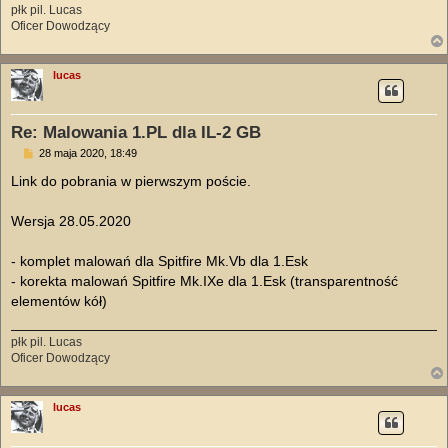
płk pil. Lucas
Oficer Dowodzący
lucas
Re: Malowania 1.PL dla IL-2 GB
P
28 maja 2020, 18:49
o
s
Link do pobrania w pierwszym poście.
t
Wersja 28.05.2020
- komplet malowań dla Spitfire Mk.Vb dla 1.Esk
- korekta malowań Spitfire Mk.IXe dla 1.Esk (transparentność
elementów kół)
płk pil. Lucas
Oficer Dowodzący
lucas