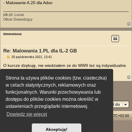
- Malowanie A.20 dla Adso
płk pil. Lucas
Oficer Dowodzący
timmoteusz
Re: Malowania 1.PL dla IL-2 GB
P
25 października 2021, 13:41
o
s
O kurcze dzękuję, nie wiedziałem ze do WWII też są indywidualne.
t
Musze kiedyś na jakiś zlot te 07 wysłać.
Strona ta używa plików cookies (tzw. ciasteczka)
w celach statystycznych, reklamowych oraz
ODPOWIEDZ
funkcjonalnych. Warunki przechowywania lub
Posty: 6 • Strona
1
z
1
dostępu do plików cookies można określić w
Przejdź do
ustawieniach przeglądarki internetowej.
Dowiedz się więcej
Strona główna
Usuń ciasteczka witryny
Strefa czasowa
UTC+02:00
Technologię dostarcza
phpBB
® Forum Software © phpBB Limited
Akceptuję!
Polski pakiet językowy dostarcza
phpBB.pl