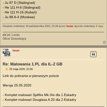
- Ju 87 D (Stalingrad)
- He 111 H-6 (Stalingrad)
- He 111 H-16 (Kubań)
- Ju 88 A-4 (Moskwa)
Ostatnio zmieniony 18 października 2021, 01:06 przez
lucas
, łącznie zmieniany 2 razy.
płk pil. Lucas
Oficer Dowodzący
lucas
Re: Malowania 1.PL dla IL-2 GB
P
25 maja 2020, 22:56
o
s
Link do pobrania w pierwszym poście
t
Wersja 25.05.2020
- Komplet malowań Spitfire Mk.IXe dla 1.Eskadry
- Komplet malowań Douglasa A.20 dla 2.Eskadry