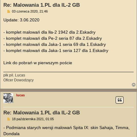
Re: Malowania 1.PL dla IL-2 GB
P
03 czerwca 2020, 21:46
o
s
Update: 3.06.2020
t
- komplet malowań dla Iła-2 1942 dla 2.Eskadry
- komplet malowań dla Pe-2 seria 87 dla 2.Eskadry
- komplet malowań dla Jaka-1 seria 69 dla 1.Eskadry
- komplet malowań dla Jaka-1 seria 127 dla 1.Eskadry
Link do pobrań w pierwszym poście
płk pil. Lucas
Oficer Dowodzący
lucas
Re: Malowania 1.PL dla IL-2 GB
P
18 października 2021, 01:05
o
s
- Podmiana starych wersji malowań Spita IX: skin Sahaja, Timma,
t
Dondala