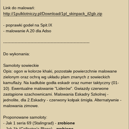
Link do malowań:
http://1pulklotniczy.pl/Download/1pl_skinpack_il2gb.zip
- poprawki godeł na Spit.IX
- malowanie A.20 dla Adso
------------------------------------------------------------
Do wykonania:
Samoloty sowieckie
Opis: ogon w kolorze khaki, pozostałe powierzchnie malowane
zielonym oraz ochrą wg układu plam znanych z sowieckich
kamuflaży. Na kadłubie godła eskadr oraz numer taktyczny (01-
10). Ewentualne malowanie "Liderów". Gwiazdy czerwone
zastąpione szachownicami. Malowania Eskadry Szkolnej -
jednolite, dla 2.Eskadry - czerwony kołpak śmigła. Alternatywnie -
malowania zimowe.
Proponowane samoloty:
- Jak 1 seria 69 (Stalingrad) -
zrobione
- Jak 1b (Collector's Plane) -
zrobione