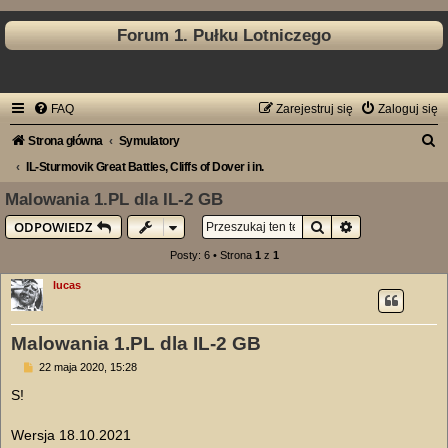
Forum 1. Pułku Lotniczego
FAQ
Zarejestruj się
Zaloguj się
S
Strona główna
Symulatory
z
IL-Sturmovik Great Battles, Cliffs of Dover i in.
u
Malowania 1.PL dla IL-2 GB
k
Szukaj
Wyszukiwanie
ODPOWIEDZ
a
Posty: 6 • Strona
1
z
1
j
lucas
Malowania 1.PL dla IL-2 GB
P
22 maja 2020, 15:28
o
s
S!
t
Wersja 18.10.2021