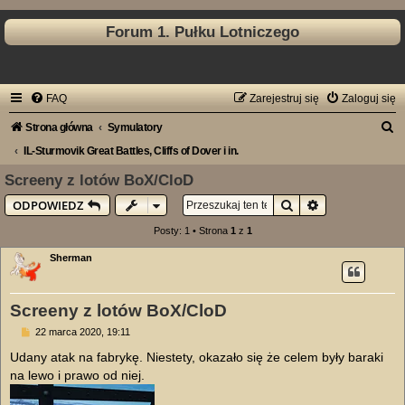
Forum 1. Pułku Lotniczego
FAQ
Zarejestruj się
Zaloguj się
S
Strona główna
Symulatory
z
IL-Sturmovik Great Battles, Cliffs of Dover i in.
u
Screeny z lotów BoX/CloD
k
Szukaj
Wyszukiwanie
ODPOWIEDZ
a
Posty: 1 • Strona
1
z
1
j
Sherman
Screeny z lotów BoX/CloD
P
22 marca 2020, 19:11
o
s
Udany atak na fabrykę. Niestety, okazało się że celem były baraki
t
na lewo i prawo od niej.