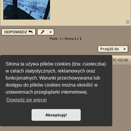
ODPOWIEDZ
Posty: 1 • Strona
1
z
1
Przejdź do
Strona główna
Usuń ciasteczka witryny
Strefa czasowa
UTC+02:00
Strona ta używa plików cookies (tzw. ciasteczka)
w celach statystycznych, reklamowych oraz
Technologię dostarcza
phpBB
® Forum Software © phpBB Limited
Polski pakiet językowy dostarcza
phpBB.pl
funkcjonalnych. Warunki przechowywania lub
Style: X-Creamy by Joyce&Luna
phpBB-Style-Design
Zasady ochrony danych osobowych
|
Regulamin
dostępu do plików cookies można określić w
ustawieniach przeglądarki internetowej.
Dowiedz się więcej
Akceptuję!