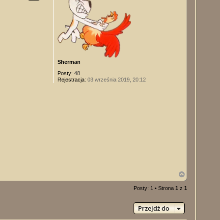
Sherman
Posty:
48
Rejestracja:
03 września 2019, 20:12
N
a
g
Posty: 1 • Strona
1
z
1
ó
r
Przejdź do
ę