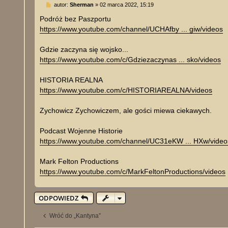
P
autor:
Sherman
»
02 marca 2022, 15:19
o
s
Podróż bez Paszportu
t
https://www.youtube.com/channel/UCHAfby ... giw/videos
Gdzie zaczyna się wojsko...
https://www.youtube.com/c/Gdziezaczynas ... sko/videos
HISTORIA REALNA
https://www.youtube.com/c/HISTORIAREALNA/videos
Zychowicz Zychowiczem, ale gości miewa ciekawych.
Podcast Wojenne Historie
https://www.youtube.com/channel/UC31eKW ... HXw/video
Mark Felton Productions
https://www.youtube.com/c/MarkFeltonProductions/videos
ODPOWIEDZ
Wróć do „Kantyna”