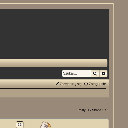
Szukaj
Wyszukiwan
Zarejestruj się
Zaloguj się
Posty: 1 • Strona
1
z
1