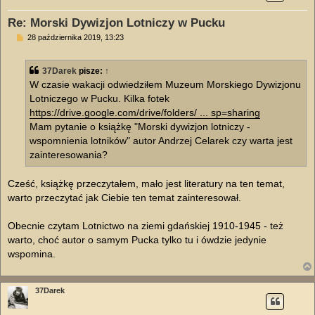
Re: Morski Dywizjon Lotniczy w Pucku
P
28 października 2019, 13:23
o
s
t
37Darek
pisze:
↑
W czasie wakacji odwiedziłem Muzeum Morskiego Dywizjonu
Lotniczego w Pucku. Kilka fotek
https://drive.google.com/drive/folders/ ... sp=sharing
Mam pytanie o książkę "Morski dywizjon lotniczy -
wspomnienia lotników" autor Andrzej Celarek czy warta jest
zainteresowania?
Cześć, książkę przeczytałem, mało jest literatury na ten temat,
warto przeczytać jak Ciebie ten temat zainteresował.
Obecnie czytam Lotnictwo na ziemi gdańskiej 1910-1945 - też
warto, choć autor o samym Pucka tylko tu i ówdzie jedynie
wspomina.
37Darek