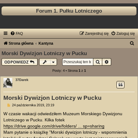
Forum 1. Pułku Lotniczego
FAQ
Zarejestruj się
Zaloguj się
S
Strona główna
Kantyna
z
Morski Dywizjon Lotniczy w Pucku
u
Szukaj
Wyszukiwanie
ODPOWIEDZ
k
Posty: 4 • Strona
1
z
1
a
37Darek
j
Morski Dywizjon Lotniczy w Pucku
P
24 października 2019, 23:19
o
s
W czasie wakacji odwiedziłem Muzeum Morskiego Dywizjonu
t
Lotniczego w Pucku. Kilka fotek
https://drive.google.com/drive/folders/ ... sp=sharing
Mam pytanie o książkę "Morski dywizjon lotniczy - wspomnienia