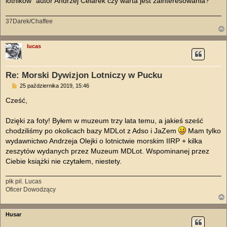
lotników" autor Andrzej Celarek czy warta jest zainteresowania?
37Darek/Chaffee
lucas
Re: Morski Dywizjon Lotniczy w Pucku
P
25 października 2019, 15:46
o
s
Cześć,
t
Dzięki za foty! Byłem w muzeum trzy lata temu, a jakieś sześć
chodziliśmy po okolicach bazy MDLot z Adso i JaZem
Mam tylko
wydawnictwo Andrzeja Olejki o lotnictwie morskim IIRP + kilka
zeszytów wydanych przez Muzeum MDLot. Wspominanej przez
Ciebie książki nie czytałem, niestety.
płk pil. Lucas
Oficer Dowodzący
Husar