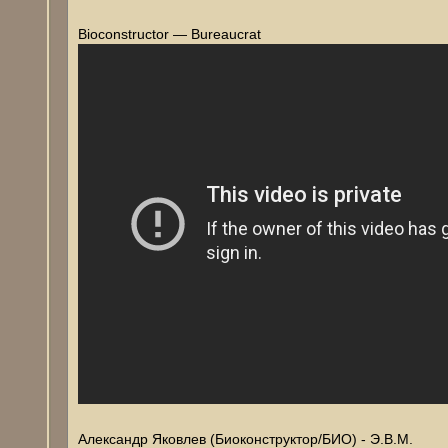
Bioconstructor — Bureaucrat
Александр Яковлев (Биоконструктор/БИО) - Э.В.М.