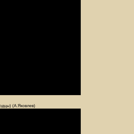
одцы) (А.Яковлев)