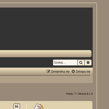
Szukaj
Wyszukiwan
Zarejestruj się
Zaloguj się
Posty: 7 • Strona
1
z
1