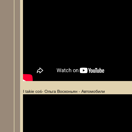
I takie coś- Ольга Восконьян - Автомобили