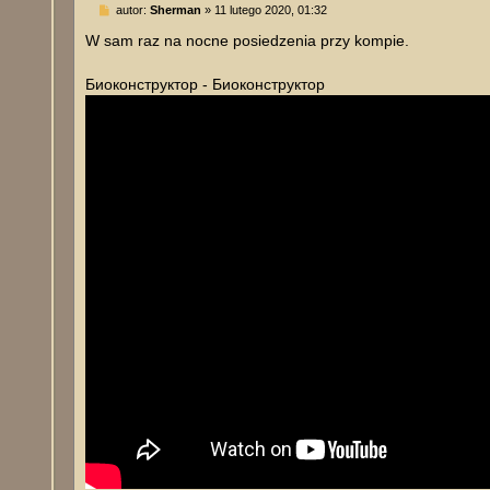
P
autor:
Sherman
»
11 lutego 2020, 01:32
o
s
W sam raz na nocne posiedzenia przy kompie.
t
Биоконструктор - Биоконструктор