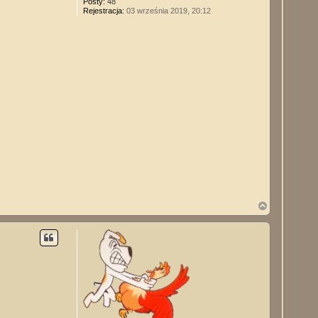
Posty:
48
Rejestracja:
03 września 2019, 20:12
N
a
g
ó
r
ę