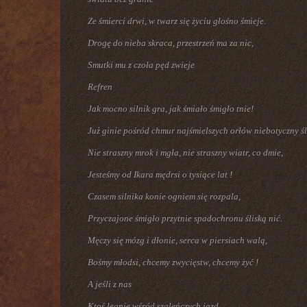
Ze śmierci drwi, w twarz się życiu głośno śmieje.
Drogę do nieba skraca, przestrzeń ma za nic,
Smutki mu z czoła pęd zwieje
Refren
Jak mocno silnik gra, jak śmiało śmigło tnie!
Już ginie pośród chmur najśmielszych orłów niebotyczny ś
Nie straszny mrok i mgła, nie straszny wiatr, co dmie,
Jesteśmy od Ikara mędrsi o tysiące lat !
Czasem silnika konie ogniem się rozpala,
Przyczajone śmigło przytnie spadochronu śliską nić.
Męczy się mózg i dłonie, serca w piersiach walą,
Bośmy młodsi, chcemy zwycięstw, chcemy żyć !
A jeśli z nas
Ktoś legnie wśród szaleńczych jazd ,