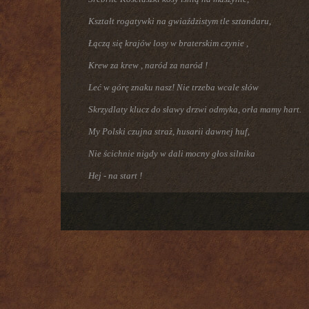
Kształt rogatywki na gwiaździstym tle sztandaru,
Łączą się krajów losy w braterskim czynie ,
Krew za krew , naród za naród !
Leć w górę znaku nasz! Nie trzeba wcale słów
Skrzydlaty klucz do sławy drzwi odmyka, orła mamy hart.
My Polski czujna straż, husarii dawnej huf,
Nie ścichnie nigdy w dali mocny głos silnika
Hej - na start !