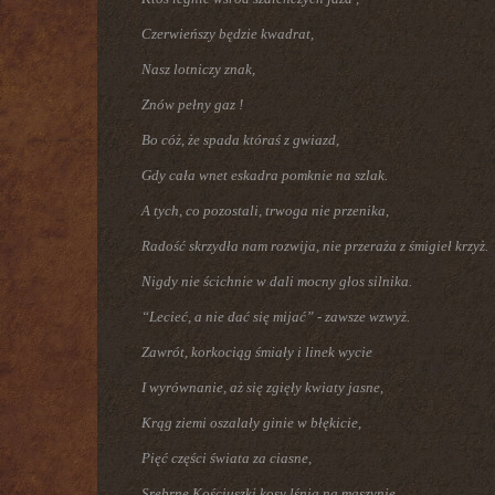
Czerwieńszy będzie kwadrat,
Nasz lotniczy znak,
Znów pełny gaz !
Bo cóż, że spada któraś z gwiazd,
Gdy cała wnet eskadra pomknie na szlak.
A tych, co pozostali, trwoga nie przenika,
Radość skrzydła nam rozwija, nie przeraża z śmigieł krzyż.
Nigdy nie ścichnie w dali mocny głos silnika.
“Lecieć, a nie dać się mijać” - zawsze wzwyż.
Zawrót, korkociąg śmiały i linek wycie
I wyrównanie, aż się zgięły kwiaty jasne,
Krąg ziemi oszalały ginie w błękicie,
Pięć części świata za ciasne,
Srebrne Kościuszki kosy lśnią na maszynie,